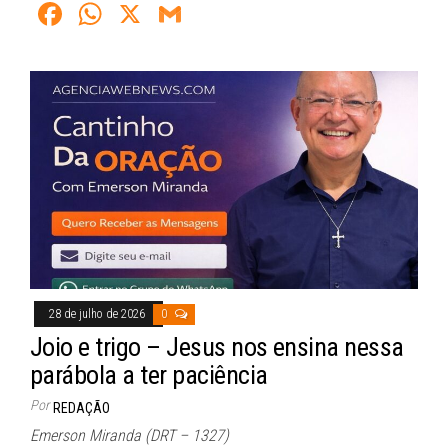
Fa
W
X
G
ce
ha
m
bo
ts
ail
ok
A
pp
28 de julho de 2026
0
Joio e trigo – Jesus nos ensina nessa
parábola a ter paciência
Por
REDAÇÃO
Emerson Miranda (DRT – 1327)