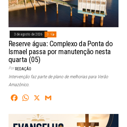
3 de agosto de 2026
0
Reserve água: Complexo da Ponta do
Ismael passa por manutenção nesta
quarta (05)
Por
REDAÇÃO
Intervenção faz parte de plano de melhorias para Verão
Amazônico.
Fa
W
X
G
ce
ha
m
bo
ts
ail
ok
A