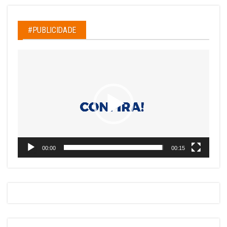
#PUBLICIDADE
Tocador
de
vídeo
00:00
00:15