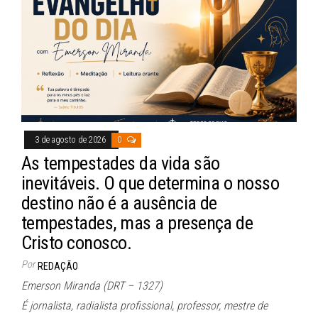
pp
3 de agosto de 2026
0
As tempestades da vida são
inevitáveis. O que determina o nosso
destino não é a ausência de
tempestades, mas a presença de
Cristo conosco.
Por
REDAÇÃO
Emerson Miranda (DRT – 1327)
É jornalista, radialista profissional, professor, mestre de