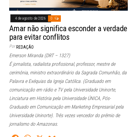
4 de agosto de 2026
0
Amar não significa esconder a verdade
para evitar conflitos
Por
REDAÇÃO
Emerson Miranda (DRT – 1327)
É jornalista, radialista profissional, professor, mestre de
cerimônia, ministro extraordinário da Sagrada Comunhão, da
Palavra e Exéquias da Igreja Católica. (Graduado em
comunicação em rádio e TV pela Universidade Uninorte,
Linciatura em História pela Universidade ÚNICA, Pós-
Graduado em Comunicação em Marketing Empresarial pela
Universidade Uninorte). Três vezes vencedor do prêmio de
jornalismo do Amazonas.