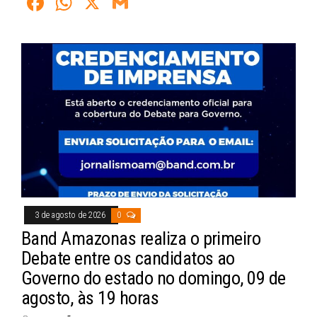
Fa
W
X
G
ce
ha
m
bo
ts
ail
ok
A
pp
3 de agosto de 2026
0
Band Amazonas realiza o primeiro
Debate entre os candidatos ao
Governo do estado no domingo, 09 de
agosto, às 19 horas