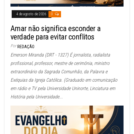
4 de agosto de 2026
0
Amar não significa esconder a
verdade para evitar conflitos
Por
REDAÇÃO
Emerson Miranda (DRT - 1327) É jornalista, radialista
profissional, professor, mestre de cerimônia, ministro
extraordinário da Sagrada Comunhão, da Palavra e
Exéquias da Igreja Católica. (Graduado em comunicação
em rádio e TV pela Universidade Uninorte, Linciatura em
História pela Universidade...