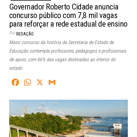
Governador Roberto Cidade anuncia
concurso público com 7,8 mil vagas
para reforçar a rede estadual de ensino
Por
REDAÇÃO
Maior concurso da história da Secretaria de Estado de
Educação contempla professores, pedagogos e profissionais
de apoio, com 66% das vagas destinadas ao interior do
estado
Fa
W
X
G
ce
ha
m
bo
ts
ail
ok
A
pp