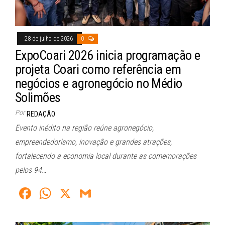
28 de julho de 2026
0
ExpoCoari 2026 inicia programação e
projeta Coari como referência em
negócios e agronegócio no Médio
Solimões
Por
REDAÇÃO
Evento inédito na região reúne agronegócio,
empreendedorismo, inovação e grandes atrações,
fortalecendo a economia local durante as comemorações
pelos 94…
Fa
W
X
G
ce
ha
m