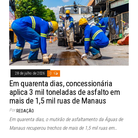
bo
ts
ail
ok
A
pp
28 de julho de 2026
0
Em quarenta dias, concessionária
aplica 3 mil toneladas de asfalto em
mais de 1,5 mil ruas de Manaus
Por
REDAÇÃO
Em quarenta dias, o mutirão de asfaltamento da Águas de
Manaus recuperou trechos de mais de 1,5 mil ruas em…