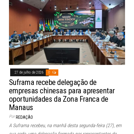
bo
ts
ail
ok
A
pp
27 de julho de 2026
0
Suframa recebe delegação de
empresas chinesas para apresentar
oportunidades da Zona Franca de
Manaus
Por
REDAÇÃO
A Suframa recebeu, na manhã desta segunda-feira (27), em
sua sede, uma delegação formada por representantes de