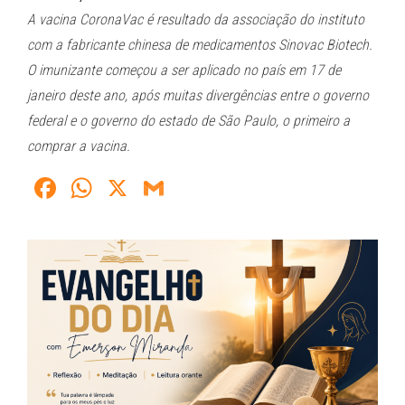
A vacina CoronaVac é resultado da associação do instituto
com a fabricante chinesa de medicamentos Sinovac Biotech.
O imunizante começou a ser aplicado no país em 17 de
janeiro deste ano, após muitas divergências entre o governo
federal e o governo do estado de São Paulo, o primeiro a
comprar a vacina.
Fa
W
X
G
ce
ha
m
bo
ts
ail
ok
A
pp