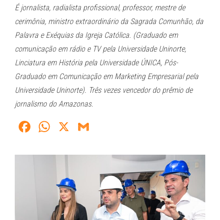
É jornalista, radialista profissional, professor, mestre de
cerimônia, ministro extraordinário da Sagrada Comunhão, da
Palavra e Exéquias da Igreja Católica. (Graduado em
comunicação em rádio e TV pela Universidade Uninorte,
Linciatura em História pela Universidade ÚNICA, Pós-
Graduado em Comunicação em Marketing Empresarial pela
Universidade Uninorte). Três vezes vencedor do prêmio de
jornalismo do Amazonas.
Fa
W
X
G
ce
ha
m
bo
ts
ail
ok
A
pp