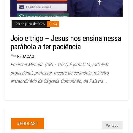
28 de julho de 2026
0
Joio e trigo – Jesus nos ensina nessa
parábola a ter paciência
Por
REDAÇÃO
Emerson Miranda (DRT - 1327) É jornalista, radialista
profissional, professor, mestre de cerimônia, ministro
extraordinário da Sagrada Comunhão, da Palavra...
#PODCAST
Ver tudo