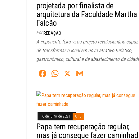
projetada por finalista de
arquitetura da Faculdade Martha
Falcão
Por
REDAÇÃO
A imponente feira virou projeto revolucionário capaz
de transformar o local em novo atrativo turístico,
gastronômico, cultural e de abastecimento da cidade
Fa
W
X
G
ce
ha
m
bo
ts
ail
ok
A
pp
6 de julho de 2021
0
Papa tem recuperação regular,
mas já consegue fazer caminhad