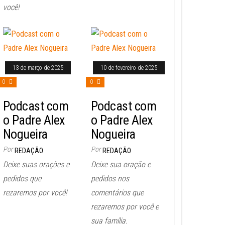
você!
13 de março de 2025
10 de fevereiro de 2025
0
0
Podcast com
Podcast com
o Padre Alex
o Padre Alex
Nogueira
Nogueira
Por
Por
REDAÇÃO
REDAÇÃO
Deixe suas orações e
Deixe sua oração e
pedidos que
pedidos nos
rezaremos por você!
comentários que
rezaremos por você e
sua família.