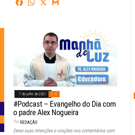
Fa
W
X
G
ce
ha
m
bo
ts
ail
ok
A
pp
7 de julho de 2021
0
#Podcast – Evangelho do Dia com
o padre Alex Nogueira
Por
REDAÇÃO
Deixe suas intenções e orações nos comentários com