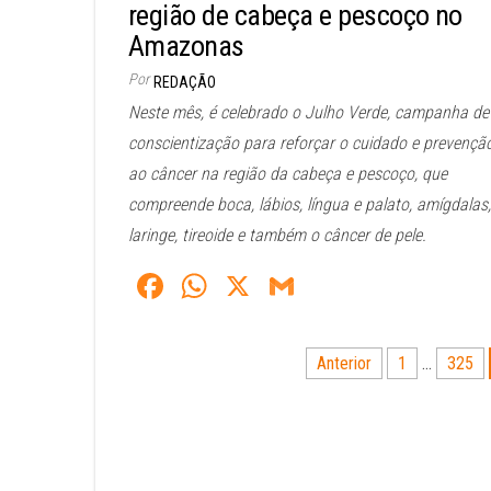
região de cabeça e pescoço no
Amazonas
Por
REDAÇÃO
Neste mês, é celebrado o Julho Verde, campanha de
conscientização para reforçar o cuidado e prevençã
ao câncer na região da cabeça e pescoço, que
compreende boca, lábios, língua e palato, amígdalas,
laringe, tireoide e também o câncer de pele.
Fa
W
X
G
ce
ha
m
bo
ts
ail
Paginação
Anterior
1
…
325
ok
A
de
pp
posts