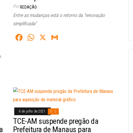
Por
REDAÇÃO
Entre as mudanças está o retorno da “renovação
simplificada”
Fa
W
X
G
ce
ha
m
bo
ts
ail
.
ok
A
pp
6 de julho de 2021
0
TCE-AM suspende pregão da
a
Prefeitura de Manaus para