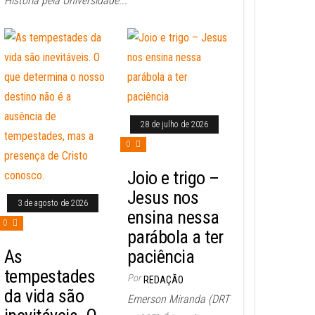
História pela Universidade...
28 de julho de 2026
0
Joio e trigo –
Jesus nos
3 de agosto de 2026
ensina nessa
0
parábola a ter
As
paciência
tempestades
Por
REDAÇÃO
da vida são
Emerson Miranda (DRT