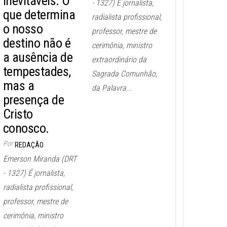
inevitáveis. O
- 1327) É jornalista,
que determina
radialista profissional,
o nosso
professor, mestre de
destino não é
cerimônia, ministro
a ausência de
extraordinário da
tempestades,
Sagrada Comunhão,
mas a
da Palavra...
presença de
Cristo
conosco.
Por
REDAÇÃO
Emerson Miranda (DRT
- 1327) É jornalista,
radialista profissional,
professor, mestre de
cerimônia, ministro