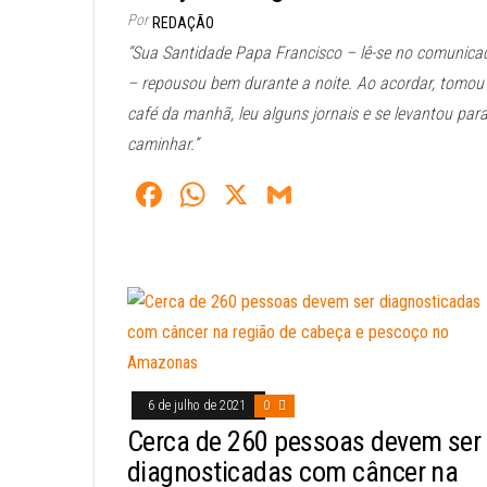
Por
REDAÇÃO
“Sua Santidade Papa Francisco – lê-se no comunica
– repousou bem durante a noite. Ao acordar, tomou
café da manhã, leu alguns jornais e se levantou par
caminhar.”
Fa
W
X
G
ce
ha
m
bo
ts
ail
ok
A
pp
6 de julho de 2021
0
Cerca de 260 pessoas devem ser
diagnosticadas com câncer na