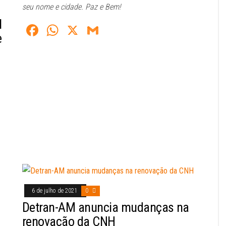
seu nome e cidade. Paz e Bem!
I
Fa
W
X
G
e
ce
ha
m
bo
ts
ail
ok
A
pp
6 de julho de 2021
0
Detran-AM anuncia mudanças na
renovação da CNH