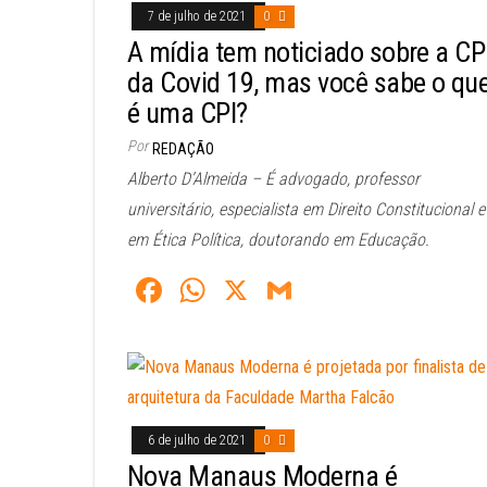
7 de julho de 2021
0
A mídia tem noticiado sobre a CP
da Covid 19, mas você sabe o qu
é uma CPI?
Por
REDAÇÃO
Alberto D’Almeida – É advogado, professor
universitário, especialista em Direito Constitucional e
em Ética Política, doutorando em Educação.
Fa
W
X
G
ce
ha
m
bo
ts
ail
ok
A
pp
6 de julho de 2021
0
Nova Manaus Moderna é