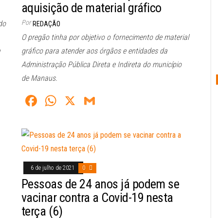
aquisição de material gráfico
Por
do
REDAÇÃO
O pregão tinha por objetivo o fornecimento de material
a
gráfico para atender aos órgãos e entidades da
Administração Pública Direta e Indireta do município
de Manaus.
Fa
W
X
G
ce
ha
m
bo
ts
ail
ok
A
pp
6 de julho de 2021
0
Pessoas de 24 anos já podem se
vacinar contra a Covid-19 nesta
terça (6)