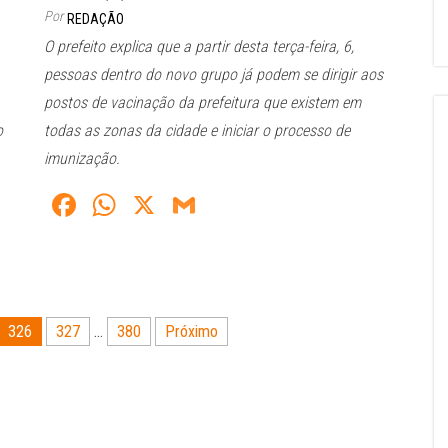
Por
REDAÇÃO
O prefeito explica que a partir desta terça-feira, 6,
pessoas dentro do novo grupo já podem se dirigir aos
postos de vacinação da prefeitura que existem em
o
todas as zonas da cidade e iniciar o processo de
imunização.
Fa
W
X
G
ce
ha
m
bo
ts
ail
ok
A
pp
326
327
…
380
Próximo