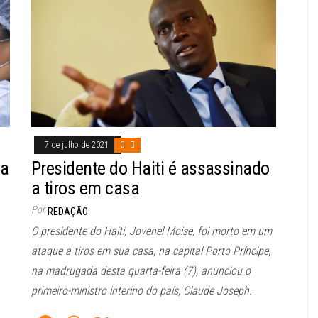
7 de julho de 2021
0
la
Presidente do Haiti é assassinado
a tiros em casa
Por
REDAÇÃO
O presidente do Haiti, Jovenel Moise, foi morto em um
ataque a tiros em sua casa, na capital Porto Príncipe,
na madrugada desta quarta-feira (7), anunciou o
primeiro-ministro interino do país, Claude Joseph.