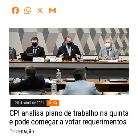
Fa
W
X
G
ce
ha
m
bo
ts
ail
ok
A
pp
28 de abril de 2021
0
CPI analisa plano de trabalho na quinta
e pode começar a votar requerimentos
Por
REDAÇÃO