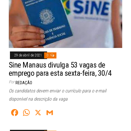
29 de abril de 2021
0
Sine Manaus divulga 53 vagas de
emprego para esta sexta-feira, 30/4
Por
REDAÇÃO
Os candidatos devem enviar o currículo para o e-mail
disponível na descrição da vaga
Fa
W
X
G
ce
ha
m