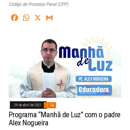
Código de Processo Penal (CPP).
Fa
W
X
G
ce
ha
m
bo
ts
ail
ok
A
pp
29 de abril de 2021
0
Programa “Manhã de Luz” com o padre
Alex Nogueira