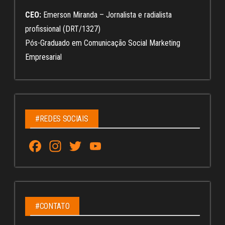
CEO:
Emerson Miranda – Jornalista e radialista
profissional (DRT/1327)
Pós-Graduado em Comunicação Social Marketing
Empresarial
#REDES SOCIAIS
Fa
In
T
Yo
ce
st
wi
u
bo
ag
tt
Tu
ok
ra
er
be
m
C
#CONTATO