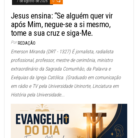
7 de agosto de 2026
0
Jesus ensina: “Se alguém quer vir
após Mim, negue-se a si mesmo,
tome a sua cruz e siga-Me.
Por
REDAÇÃO
Emerson Miranda (DRT - 1327) É jornalista, radialista
profissional, professor, mestre de cerimônia, ministro
extraordinário da Sagrada Comunhão, da Palavra e
Exéquias da Igreja Católica. (Graduado em comunicação
em rádio e TV pela Universidade Uninorte, Linciatura em
História pela Universidade...