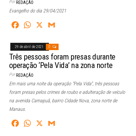
Por
REDAÇÃO
Evangelho do dia 29/04/2021
Fa
W
X
G
ce
ha
m
bo
ts
ail
29 de abril de 2021
0
ok
A
Três pessoas foram presas durante
pp
operação ‘Pela Vida’ na zona norte
Por
REDAÇÃO
Em mais uma noite da operação “Pela Vida”, três pessoas
foram presas pelos crimes de roubo e adulteração de veículo
na avenida Camapuã, bairro Cidade Nova, zona norte de
Manaus.
Fa
W
X
G
ce
ha
m