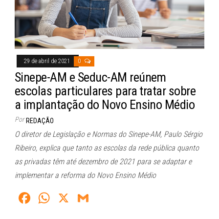
29 de abril de 2021
0
Sinepe-AM e Seduc-AM reúnem
escolas particulares para tratar sobre
a implantação do Novo Ensino Médio
Por
REDAÇÃO
O diretor de Legislação e Normas do Sinepe-AM, Paulo Sérgio
Ribeiro, explica que tanto as escolas da rede pública quanto
as privadas têm até dezembro de 2021 para se adaptar e
implementar a reforma do Novo Ensino Médio
Fa
W
X
G
ce
ha
m