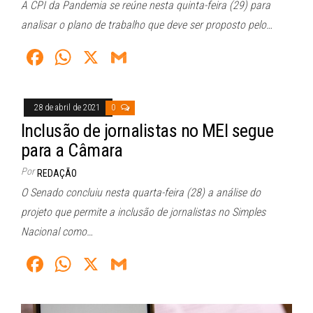
A CPI da Pandemia se reúne nesta quinta-feira (29) para
analisar o plano de trabalho que deve ser proposto pelo…
Fa
W
X
G
ce
ha
m
bo
ts
ail
28 de abril de 2021
0
ok
A
Inclusão de jornalistas no MEI segue
pp
para a Câmara
Por
REDAÇÃO
O Senado concluiu nesta quarta-feira (28) a análise do
projeto que permite a inclusão de jornalistas no Simples
Nacional como…
Fa
W
X
G
ce
ha
m
bo
ts
ail