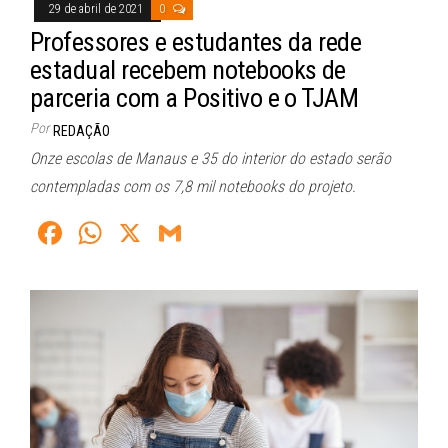
bo
ts
ail
29 de abril de 2021
0
ok
A
Professores e estudantes da rede
pp
estadual recebem notebooks de
parceria com a Positivo e o TJAM
Por
REDAÇÃO
Onze escolas de Manaus e 35 do interior do estado serão
contempladas com os 7,8 mil notebooks do projeto.
Fa
W
X
G
ce
ha
m
bo
ts
ail
ok
A
pp