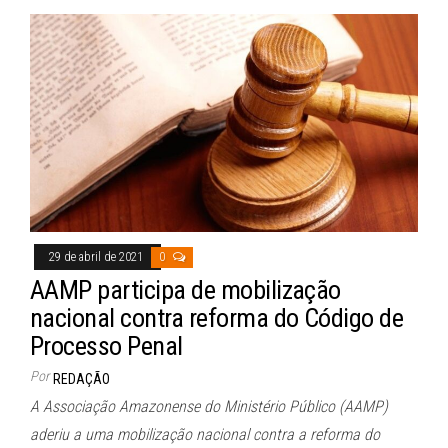
bo
ts
ail
ok
A
pp
29 de abril de 2021
0
AAMP participa de mobilização
nacional contra reforma do Código de
Processo Penal
Por
REDAÇÃO
A Associação Amazonense do Ministério Público (AAMP)
aderiu a uma mobilização nacional contra a reforma do