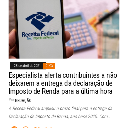
ok
A
pp
28 de abril de 2021
0
Especialista alerta contribuintes a não
deixarem a entrega da declaração de
Imposto de Renda para a última hora
Por
REDAÇÃO
A Receita Federal ampliou o prazo final para a entrega da
Declaração de Imposto de Renda, ano base 2020. Com…