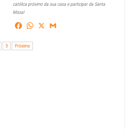
católica próximo da sua casa e participar da Santa
Missa!
Fa
W
X
G
ce
ha
m
bo
ts
ail
3
Próximo
ok
A
pp