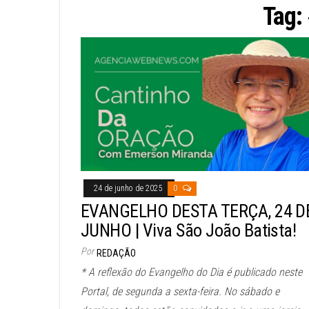
Tag:
24 de junho de 2025
0
EVANGELHO DESTA TERÇA, 24 D
JUNHO | Viva São João Batista!
Por
REDAÇÃO
* A reflexão do Evangelho do Dia é publicado neste
Portal, de segunda a sexta-feira. No sábado e