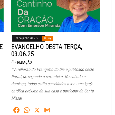
pp
3 de junho de 2025
0
E
EVANGELHO DESTA TERÇA,
03.06.25
Por
REDAÇÃO
* A reflexão do Evangelho do Dia é publicado neste
Portal, de segunda a sexta-feira. No sábado e
domingo, todos estão convidados a ir a uma igreja
católica próximo da sua casa e participar da Santa
Missa!
Fa
W
X
G