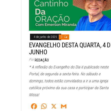
pp
4 de junho de 2025
0
EVANGELHO DESTA QUARTA, 4 D
JUNHO
Por
REDAÇÃO
* A reflexão do Evangelho do Dia é publicado neste
Portal, de segunda a sexta-feira. No sábado e
domingo, todos estão convidados a ir a uma igreja
católica próximo da sua casa e participar da Santa
Missa!
Fa
W
X
G