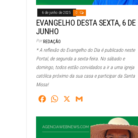
6 de junho de 2025
0
EVANGELHO DESTA SEXTA, 6 DE
JUNHO
Por
REDAÇÃO
* A reflexão do Evangelho do Dia é publicado neste
Portal, de segunda a sexta-feira. No sábado e
domingo, todos estão convidados a ir a uma igreja
católica próximo da sua casa e participar da Santa
Missa!
Fa
W
X
G
ce
ha
m
bo
ts
ail
ok
A