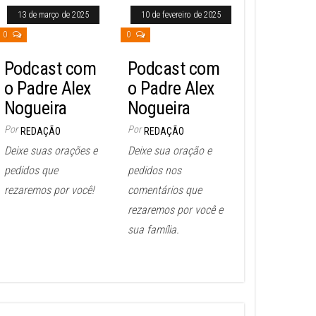
13 de março de 2025
10 de fevereiro de 2025
0
0
Podcast com
Podcast com
o Padre Alex
o Padre Alex
Nogueira
Nogueira
Por
Por
REDAÇÃO
REDAÇÃO
Deixe suas orações e
Deixe sua oração e
pedidos que
pedidos nos
rezaremos por você!
comentários que
rezaremos por você e
sua família.