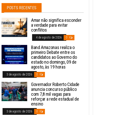
POSTS RECENTES
Amar não significa esconder
a verdade para evitar
conflitos
4 de agosto de 2026
0
Band Amazonas realiza o
primeiro Debate entre os
candidatos ao Governo do
estado no domingo, 09 de
agosto, às 19 horas
3 de agosto de 2026
0
Governador Roberto Cidade
anuncia concurso público
com 7,8 mil vagas para
reforçar a rede estadual de
ensino
3 de agosto de 2026
0