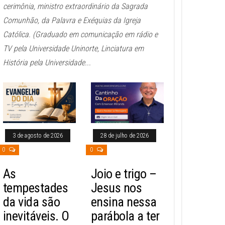
cerimônia, ministro extraordinário da Sagrada
Comunhão, da Palavra e Exéquias da Igreja
Católica. (Graduado em comunicação em rádio e
TV pela Universidade Uninorte, Linciatura em
História pela Universidade...
3 de agosto de 2026
28 de julho de 2026
0
0
As
Joio e trigo –
tempestades
Jesus nos
da vida são
ensina nessa
inevitáveis. O
parábola a ter