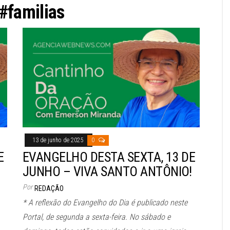
#familias
13 de junho de 2025
0
E
EVANGELHO DESTA SEXTA, 13 DE
JUNHO – VIVA SANTO ANTÔNIO!
Por
REDAÇÃO
* A reflexão do Evangelho do Dia é publicado neste
Portal, de segunda a sexta-feira. No sábado e