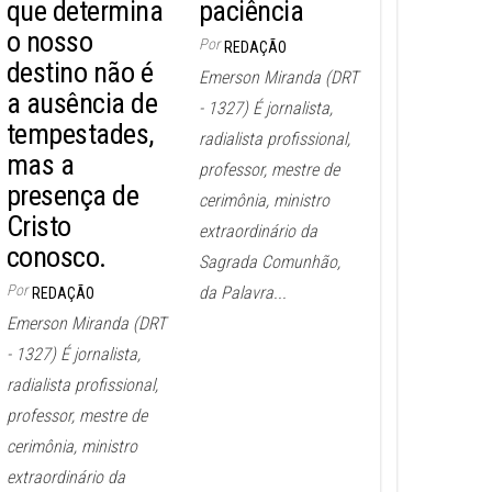
que determina
paciência
o nosso
Por
REDAÇÃO
destino não é
Emerson Miranda (DRT
a ausência de
- 1327) É jornalista,
tempestades,
radialista profissional,
mas a
professor, mestre de
presença de
cerimônia, ministro
Cristo
extraordinário da
conosco.
Sagrada Comunhão,
Por
da Palavra...
REDAÇÃO
Emerson Miranda (DRT
- 1327) É jornalista,
radialista profissional,
professor, mestre de
cerimônia, ministro
extraordinário da