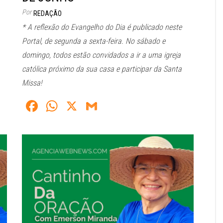
Por
REDAÇÃO
* A reflexão do Evangelho do Dia é publicado neste
Portal, de segunda a sexta-feira. No sábado e
domingo, todos estão convidados a ir a uma igreja
católica próximo da sua casa e participar da Santa
Missa!
Fa
W
X
G
ce
ha
m
bo
ts
ail
ok
A
pp