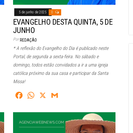
5 de junho de 2025
0
EVANGELHO DESTA QUINTA, 5 DE
JUNHO
Por
REDAÇÃO
* A reflexão do Evangelho do Dia é publicado neste
Portal, de segunda a sexta-feira. No sábado e
domingo, todos estão convidados a ir a uma igreja
católica próximo da sua casa e participar da Santa
Missa!
Fa
W
X
G
ce
ha
m
bo
ts
ail
ok
A