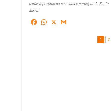
católica próximo da sua casa e participar da Santa
Missa!
Fa
W
X
G
ce
ha
m
bo
ts
ail
Paginação
1
2
ok
A
de
pp
posts