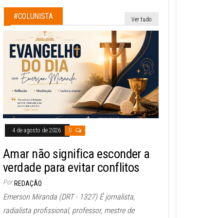
#COLUNISTA
Ver tudo
4 de agosto de 2026
0
Amar não significa esconder a
verdade para evitar conflitos
Por
REDAÇÃO
Emerson Miranda (DRT - 1327) É jornalista,
radialista profissional, professor, mestre de