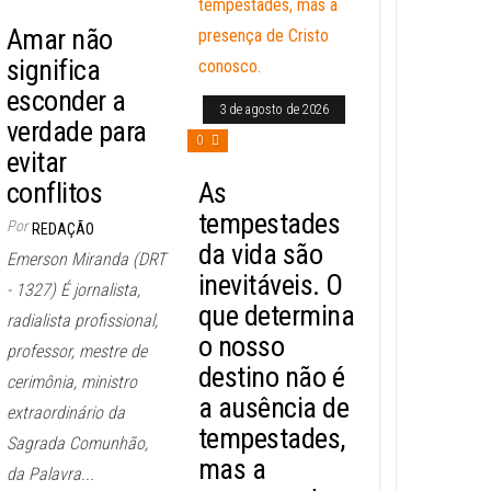
Amar não
significa
esconder a
3 de agosto de 2026
verdade para
0
evitar
conflitos
As
tempestades
Por
REDAÇÃO
da vida são
Emerson Miranda (DRT
inevitáveis. O
- 1327) É jornalista,
que determina
radialista profissional,
o nosso
professor, mestre de
destino não é
cerimônia, ministro
a ausência de
extraordinário da
tempestades,
Sagrada Comunhão,
mas a
da Palavra...