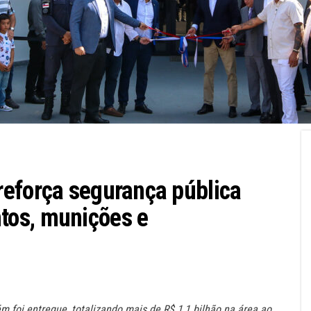
reforça segurança pública
tos, munições e
 foi entregue, totalizando mais de R$ 1,1 bilhão na área ao