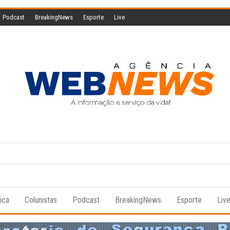
Podcast
BreakingNews
Esporte
Live
Agencia
A
informação
Web
a serviço
da vida!
News
tica
Colunistas
Podcast
BreakingNews
Esporte
Liv