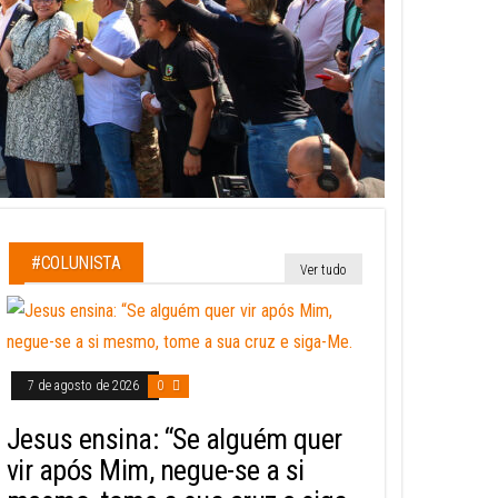
#COLUNISTA
Ver tudo
7 de agosto de 2026
0
Jesus ensina: “Se alguém quer
vir após Mim, negue-se a si