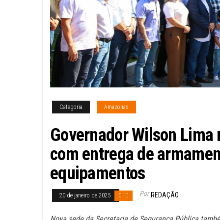
Categoria
Amazonas
Governador Wilson Lima 
com entrega de armamen
equipamentos
Por
REDAÇÃO
20 de janeiro de 2025
0
Nova sede da Secretaria de Segurança Pública também