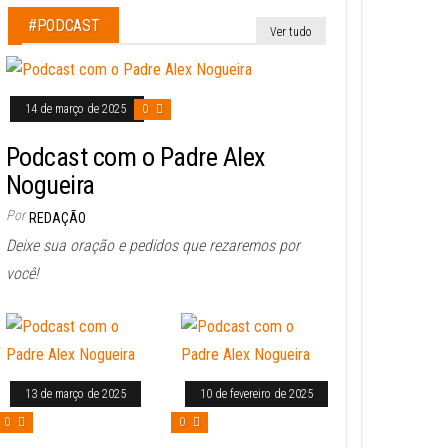
#PODCAST
Ver tudo
14 de março de 2025
0
Podcast com o Padre Alex
Nogueira
Por
REDAÇÃO
Deixe sua oração e pedidos que rezaremos por
você!
13 de março de 2025
10 de fevereiro de 2025
0
0