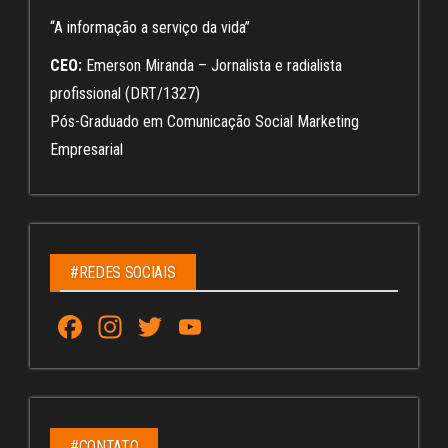
“A informação a serviço da vida”
CEO:
Emerson Miranda – Jornalista e radialista
profissional (DRT/1327)
Pós-Graduado em Comunicação Social Marketing
Empresarial
#REDES SOCIAIS
Fa
In
T
Yo
ce
st
wi
u
bo
ag
tt
Tu
ok
ra
er
be
#CONTATO