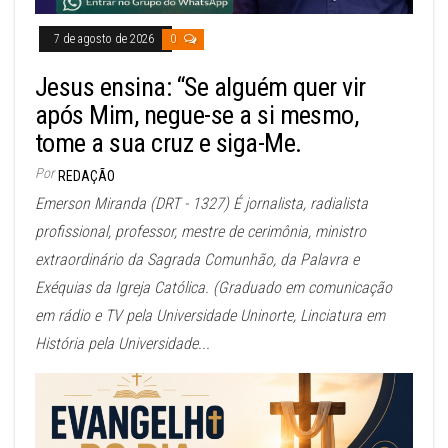
7 de agosto de 2026
0
Jesus ensina: “Se alguém quer vir
após Mim, negue-se a si mesmo,
tome a sua cruz e siga-Me.
Por
REDAÇÃO
Emerson Miranda (DRT - 1327) É jornalista, radialista
profissional, professor, mestre de cerimônia, ministro
extraordinário da Sagrada Comunhão, da Palavra e
Exéquias da Igreja Católica. (Graduado em comunicação
em rádio e TV pela Universidade Uninorte, Linciatura em
História pela Universidade...