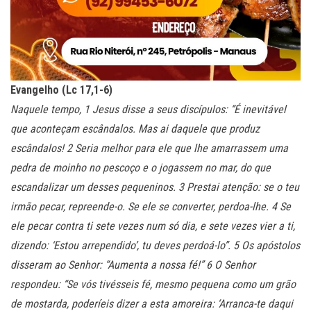
Evangelho (Lc 17,1-6)
Naquele tempo, 1 Jesus disse a seus discípulos: “É inevitável
que aconteçam escândalos. Mas ai daquele que produz
escândalos! 2 Seria melhor para ele que lhe amarrassem uma
pedra de moinho no pescoço e o jogassem no mar, do que
escandalizar um desses pequeninos. 3 Prestai atenção: se o teu
irmão pecar, repreende-o. Se ele se converter, perdoa-lhe. 4 Se
ele pecar contra ti sete vezes num só dia, e sete vezes vier a ti,
dizendo: ‘Estou arrependido’, tu deves perdoá-lo”. 5 Os apóstolos
disseram ao Senhor: “Aumenta a nossa fé!” 6 O Senhor
respondeu: “Se vós tivésseis fé, mesmo pequena como um grão
de mostarda, poderíeis dizer a esta amoreira: ‘Arranca-te daqui