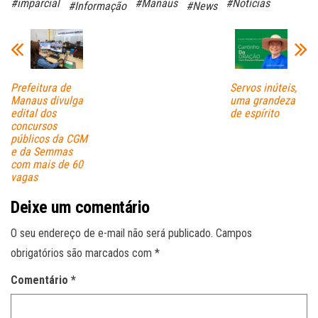
#imparcial
#Manaus
#Notícias
#Informação
#News
ok
A
pp
Prefeitura de
Servos inúteis,
Manaus divulga
uma grandeza
edital dos
de espírito
concursos
públicos da CGM
e da Semmas
com mais de 60
vagas
Deixe um comentário
O seu endereço de e-mail não será publicado.
Campos
obrigatórios são marcados com
*
Comentário
*