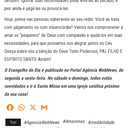
também. Ignorar suas necessidades pode levá-las ao pecado, e
pior ainda é julgá-las ou provocá-las.
Hoje, pense nas pessoas vulneráveis ao seu redor. Você as trata
com julgamento ou com misericórdia? Vamos nos comprometer a
amar os “pequenos” de Deus com compaixão e ajudá-los em suas
necessidades, para que possamos nos alegrar juntos no Céu.
Desça sobre nós a bênção do Deus Todo-Poderoso, PAI, FILHO E
ESPÍRITO SANTO. Amém!
O Evangelho do Dia é publicado no Portal Agência WebNews, de
segunda a sexta-feira. No sábado e domingo, todos estão
convidados a ir à Santa Missa em uma igreja católica próximo
da sua casa!
Fa
W
X
G
ce
ha
m
#Amazonas
#AgenciaWebNews
#credibilidade
Tags
bo
ts
ail