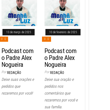
13 de março de 2025
10 de fevereiro de 2025
0
0
Podcast com
Podcast com
o Padre Alex
o Padre Alex
Nogueira
Nogueira
Por
Por
REDAÇÃO
REDAÇÃO
Deixe suas orações e
Deixe sua oração e
pedidos que
pedidos nos
rezaremos por você!
comentários que
rezaremos por você e
sua família.