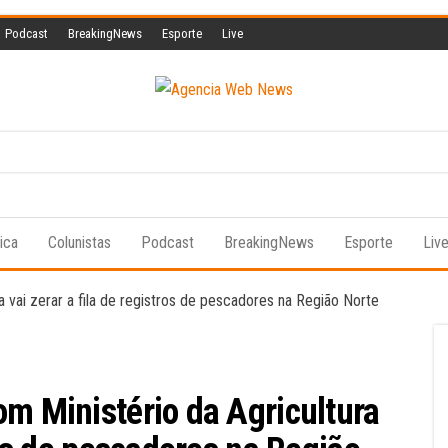
Podcast
BreakingNews
Esporte
Live
Agencia
A
informação
Web
a serviço
da vida!
News
tica
Colunistas
Podcast
BreakingNews
Esporte
Liv
om Ministério da Agricultura