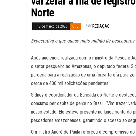
vai zerar a fila de regis
Norte
Por
REDAÇÃO
18 de março de 2025
0
Expectativa é que quase meio milhão de pescadores
Após audiência realizada com o ministro da Pesca e Aqu
o setor pesqueiro no Amazonas, o deputado federal Sid
parceria para a realização de uma força-tarefa para ze
cerca de 400 mil solicitações pendentes.
Sidney é coordenador da Bancada do Norte e destacou
consumo per capita de peixe no Brasil. “Vim trazer vár
nosso estado. Ele esteve presente no lançamento do pr
pescadores amazonenses, garantindo o acesso ao segur
O ministro André de Paula reforçou o compromisso do 