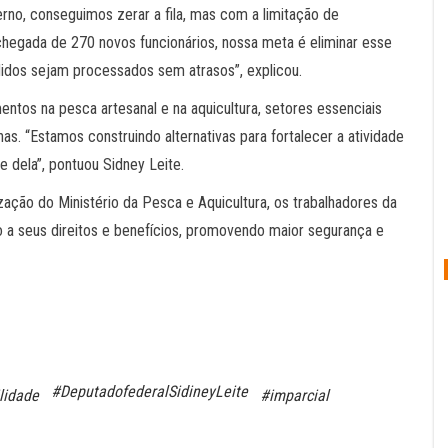
erno, conseguimos zerar a fila, mas com a limitação de
chegada de 270 novos funcionários, nossa meta é eliminar esse
idos sejam processados sem atrasos”, explicou.
ntos na pesca artesanal e na aquicultura, setores essenciais
. “Estamos construindo alternativas para fortalecer a atividade
 dela”, pontuou Sidney Leite.
zação do Ministério da Pesca e Aquicultura, os trabalhadores da
 a seus direitos e benefícios, promovendo maior segurança e
#DeputadofederalSidineyLeite
lidade
#imparcial