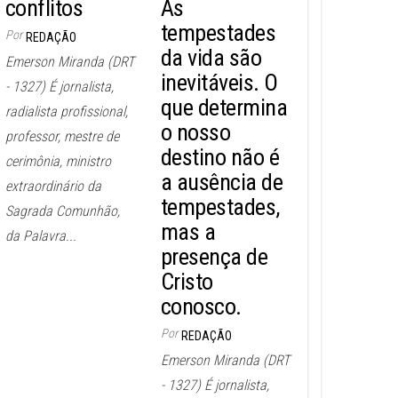
conflitos
As
tempestades
Por
REDAÇÃO
da vida são
Emerson Miranda (DRT
inevitáveis. O
- 1327) É jornalista,
que determina
radialista profissional,
o nosso
professor, mestre de
destino não é
cerimônia, ministro
a ausência de
extraordinário da
tempestades,
Sagrada Comunhão,
mas a
da Palavra...
presença de
Cristo
conosco.
Por
REDAÇÃO
Emerson Miranda (DRT
- 1327) É jornalista,