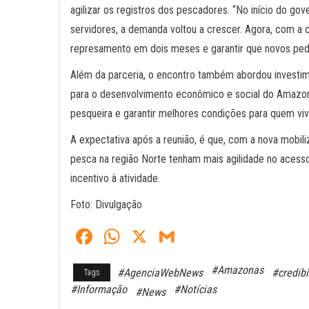
agilizar os registros dos pescadores. “No início do gov
servidores, a demanda voltou a crescer. Agora, com a 
represamento em dois meses e garantir que novos ped
Além da parceria, o encontro também abordou investime
para o desenvolvimento econômico e social do Amazonas
pesqueira e garantir melhores condições para quem vive
A expectativa após a reunião, é que, com a nova mobili
pesca na região Norte tenham mais agilidade no acesso
incentivo à atividade.
Foto: Divulgação
Fa
W
X
G
ce
ha
m
#Amazonas
#AgenciaWebNews
#credibi
Tags
bo
ts
ail
#Informação
#Notícias
#News
ok
A