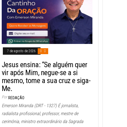
7 de agosto de 2026
0
Jesus ensina: “Se alguém quer
vir após Mim, negue-se a si
mesmo, tome a sua cruz e siga-
Me.
Por
REDAÇÃO
Emerson Miranda (DRT - 1327) É jornalista,
radialista profissional, professor, mestre de
cerimônia, ministro extraordinário da Sagrada