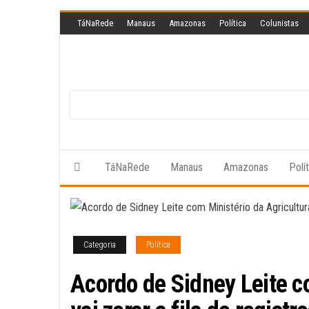
Skip
TáNaRede
Manaus
Amazonas
Política
Colunistas
to
the
content
TáNaRede
Manaus
Amazonas
Polí
Categoria
Política
Acordo de Sidney Leite c