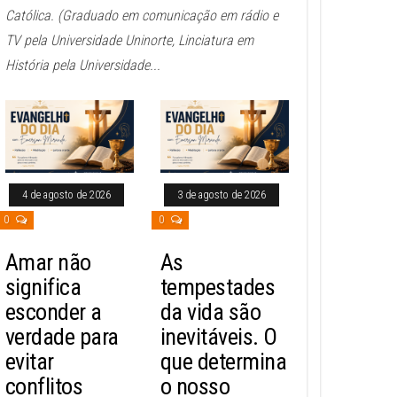
Católica. (Graduado em comunicação em rádio e
TV pela Universidade Uninorte, Linciatura em
História pela Universidade...
4 de agosto de 2026
3 de agosto de 2026
0
0
Amar não
As
significa
tempestades
esconder a
da vida são
verdade para
inevitáveis. O
evitar
que determina
conflitos
o nosso