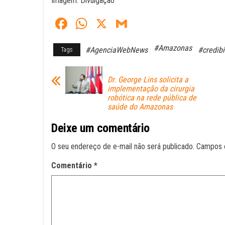
Imagem: Divulgação
Fa
W
X
G
ce
ha
m
#Amazonas
#AgenciaWebNews
#credibi
Tags
bo
ts
ail
ok
A
Dr. George Lins solicita a
pp
implementação da cirurgia
robótica na rede pública de
saúde do Amazonas
Deixe um comentário
O seu endereço de e-mail não será publicado.
Campos 
Comentário
*