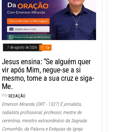
7 de agosto de 2026
0
Jesus ensina: “Se alguém quer
vir após Mim, negue-se a si
mesmo, tome a sua cruz e siga-
Me.
Por
REDAÇÃO
Emerson Miranda (DRT - 1327) É jornalista,
radialista profissional, professor, mestre de
cerimônia, ministro extraordinário da Sagrada
Comunhão, da Palavra e Exéquias da Igreja