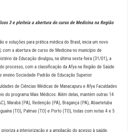
cos 3 e pleiteia a abertura do curso de Medicina na Região
o e soluções para prática médica do Brasil, inicia um novo
il, com a abertura de curso de Medicina no município de
tério da Educação divulgou, na última sexta-feira (31/01), a
 do processo, com a classificação da Afya na Região de Saúde
 de ensino Sociedade Padrão de Educação Superior.
culdades de Ciências Médicas de Manacapuru e Afya Faculdades
meio do programa Mais Médicos. Além delas, mantém outras 14
 (AC), Marabá (PA), Redenção (PA), Bragança (PA), Abaetetuba
aguaína (TO), Palmas (TO) e Porto (TO), todas com notas 4 e 5
prioriza a interiorização e a ampliação do acesso à saúde,