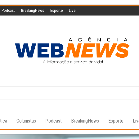
Podcast
BreakingNews
Esporte
Live
Agencia
A
informação
Web
a serviço
da vida!
News
tica
Colunistas
Podcast
BreakingNews
Esporte
Liv