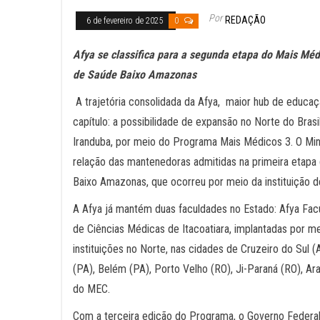
Por
REDAÇÃO
6 de fevereiro de 2025
0
Afya se classifica para a segunda etapa do Mais Médi
de Saúde Baixo Amazonas
A trajetória consolidada da Afya, maior hub de educaçã
capítulo: a possibilidade de expansão no Norte do Bras
Iranduba, por meio do Programa Mais Médicos 3. O Minis
relação das mantenedoras admitidas na primeira etapa
Baixo Amazonas, que ocorreu por meio da instituição
A Afya já mantém duas faculdades no Estado: Afya Fa
de Ciências Médicas de Itacoatiara, implantadas por 
instituições no Norte, nas cidades de Cruzeiro do Sul
(PA), Belém (PA), Porto Velho (RO), Ji-Paraná (RO), Ar
do MEC.
Com a terceira edição do Programa, o Governo Federal 