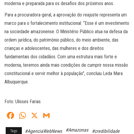
moderna e preparada para os desafios dos próximos anos.
Para a procuradora-geral, a aprovação do reajuste representa um
marco para o fortalecimento institucional. “Esse é um investimento
na sociedade amazonense. O Ministério Público atua na defesa da
ordem jurídica, do patrimônio público, do meio ambiente, das
crianças e adolescentes, das mulheres e dos direitos
fundamentais dos cidadãos. Com uma estrutura mais forte e
moderna, teremos ainda mais condições de cumprir nossa missão
constitucional e servir melhor à população”, concluiu Leda Mara
Albuquerque.
Foto: Ulisses Farias
Fa
W
X
G
ce
ha
m
#Amazonas
#AgenciaWebNews
#credibilidade
Tags