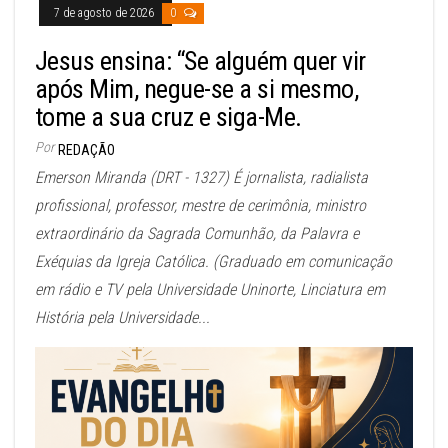
7 de agosto de 2026
0
Jesus ensina: “Se alguém quer vir
após Mim, negue-se a si mesmo,
tome a sua cruz e siga-Me.
Por
REDAÇÃO
Emerson Miranda (DRT - 1327) É jornalista, radialista
profissional, professor, mestre de cerimônia, ministro
extraordinário da Sagrada Comunhão, da Palavra e
Exéquias da Igreja Católica. (Graduado em comunicação
em rádio e TV pela Universidade Uninorte, Linciatura em
História pela Universidade...