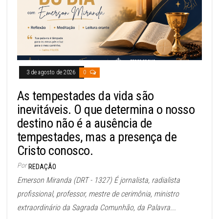
3 de agosto de 2026
0
As tempestades da vida são
inevitáveis. O que determina o nosso
destino não é a ausência de
tempestades, mas a presença de
Cristo conosco.
Por
REDAÇÃO
Emerson Miranda (DRT - 1327) É jornalista, radialista
profissional, professor, mestre de cerimônia, ministro
extraordinário da Sagrada Comunhão, da Palavra...