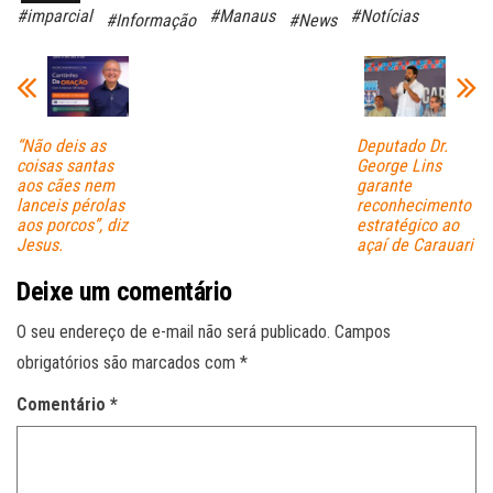
bo
ts
ail
#imparcial
#Manaus
#Notícias
#Informação
#News
ok
A
pp
“Não deis as
Deputado Dr.
coisas santas
George Lins
aos cães nem
garante
lanceis pérolas
reconhecimento
aos porcos”, diz
estratégico ao
Jesus.
açaí de Carauari
Deixe um comentário
O seu endereço de e-mail não será publicado.
Campos
obrigatórios são marcados com
*
Comentário
*