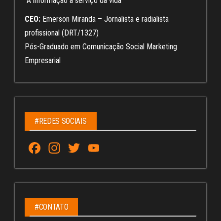
“A informação a serviço da vida”
CEO:
Emerson Miranda – Jornalista e radialista
profissional (DRT/1327)
Pós-Graduado em Comunicação Social Marketing
Empresarial
#REDES SOCIAIS
Fa
In
T
Yo
ce
st
wi
u
bo
ag
tt
Tu
ok
ra
er
be
m
C
#CONTATO