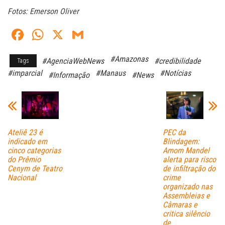
Fotos: Emerson Oliver
Fa
W
X
G
ce
ha
m
#Amazonas
#AgenciaWebNews
#credibilidade
Tags
bo
ts
ail
#imparcial
#Manaus
#Notícias
#Informação
#News
ok
A
pp
Ateliê 23 é
PEC da
indicado em
Blindagem:
cinco categorias
Amom Mandel
do Prêmio
alerta para risco
Cenym de Teatro
de infiltração do
Nacional
crime
organizado nas
Assembleias e
Câmaras e
critica silêncio
de