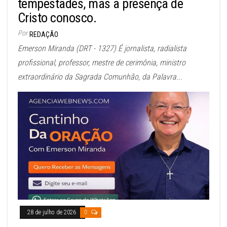
tempestades, mas a presença de
Cristo conosco.
Por
REDAÇÃO
Emerson Miranda (DRT - 1327) É jornalista, radialista
profissional, professor, mestre de cerimônia, ministro
extraordinário da Sagrada Comunhão, da Palavra...
28 de julho de 2026
0