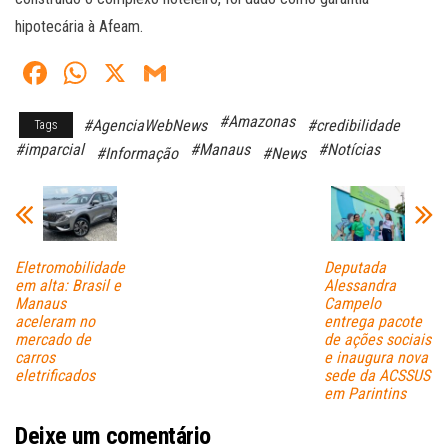
hipotecária à Afeam.
Fa
W
X
G
ce
ha
m
#Amazonas
#AgenciaWebNews
#credibilidade
Tags
bo
ts
ail
#imparcial
#Manaus
#Notícias
#Informação
#News
ok
A
pp
Eletromobilidade
Deputada
em alta: Brasil e
Alessandra
Manaus
Campelo
aceleram no
entrega pacote
mercado de
de ações sociais
carros
e inaugura nova
eletrificados
sede da ACSSUS
em Parintins
Deixe um comentário