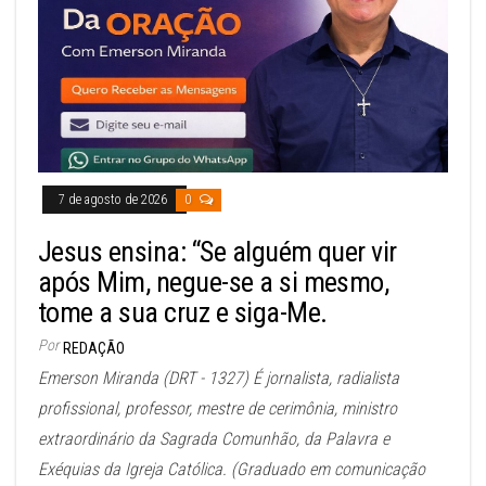
7 de agosto de 2026
0
Jesus ensina: “Se alguém quer vir
após Mim, negue-se a si mesmo,
tome a sua cruz e siga-Me.
Por
REDAÇÃO
Emerson Miranda (DRT - 1327) É jornalista, radialista
profissional, professor, mestre de cerimônia, ministro
extraordinário da Sagrada Comunhão, da Palavra e
Exéquias da Igreja Católica. (Graduado em comunicação