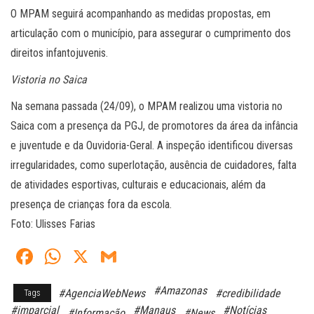
O MPAM seguirá acompanhando as medidas propostas, em
articulação com o município, para assegurar o cumprimento dos
direitos infantojuvenis.
Vistoria no Saica
Na semana passada (24/09), o MPAM realizou uma vistoria no
Saica com a presença da PGJ, de promotores da área da infância
e juventude e da Ouvidoria-Geral. A inspeção identificou diversas
irregularidades, como superlotação, ausência de cuidadores, falta
de atividades esportivas, culturais e educacionais, além da
presença de crianças fora da escola.
Foto: Ulisses Farias
Fa
W
X
G
ce
ha
m
#Amazonas
#AgenciaWebNews
#credibilidade
Tags
bo
ts
ail
#imparcial
#Manaus
#Notícias
#Informação
#News