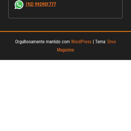
nn
(92) 992901777
el
Orgulhosamente mantido com
WordPress
|
Tema:
Envo
Magazine