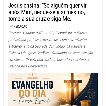
Jesus ensina: “Se alguém quer vir
após Mim, negue-se a si mesmo,
tome a sua cruz e siga-Me.
Por
REDAÇÃO
Emerson Miranda (DRT - 1327) É jornalista, radialista
profissional, professor, mestre de cerimônia, ministro
extraordinário da Sagrada Comunhão, da Palavra e
Exéquias da Igreja Católica. (Graduado em comunicação
em rádio e TV pela Universidade Uninorte, Linciatura em
História pela Universidade...