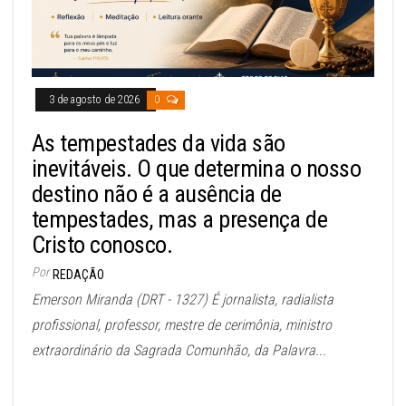
3 de agosto de 2026
0
As tempestades da vida são
inevitáveis. O que determina o nosso
destino não é a ausência de
tempestades, mas a presença de
Cristo conosco.
Por
REDAÇÃO
Emerson Miranda (DRT - 1327) É jornalista, radialista
profissional, professor, mestre de cerimônia, ministro
extraordinário da Sagrada Comunhão, da Palavra...