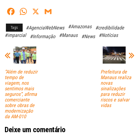
Fa
W
X
G
ce
ha
m
#Amazonas
#AgenciaWebNews
#credibilidade
Tags
bo
ts
ail
#imparcial
#Manaus
#Notícias
#Informação
#News
ok
A
pp
”Além de reduzir
Prefeitura de
tempo de
Manaus realiza
viagem, nos
novas
sentimos mais
sinalizações
seguros”, afirma
para reduzir
comerciante
riscos e salvar
sobre obras de
vidas
modernização
da AM-010
Deixe um comentário