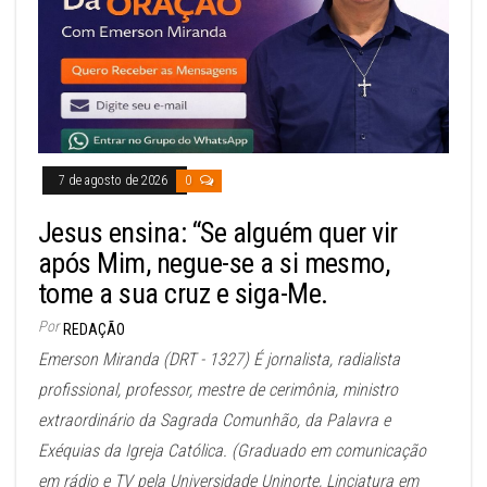
7 de agosto de 2026
0
Jesus ensina: “Se alguém quer vir
após Mim, negue-se a si mesmo,
tome a sua cruz e siga-Me.
Por
REDAÇÃO
Emerson Miranda (DRT - 1327) É jornalista, radialista
profissional, professor, mestre de cerimônia, ministro
extraordinário da Sagrada Comunhão, da Palavra e
Exéquias da Igreja Católica. (Graduado em comunicação
em rádio e TV pela Universidade Uninorte, Linciatura em