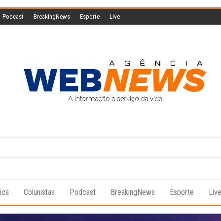
Podcast
BreakingNews
Esporte
Live
Agencia
A
informação
Web
a serviço
da vida!
News
tica
Colunistas
Podcast
BreakingNews
Esporte
Liv