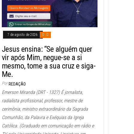
7 de agosto de 2026
0
Jesus ensina: “Se alguém quer
vir após Mim, negue-se a si
mesmo, tome a sua cruz e siga-
Me.
Por
REDAÇÃO
Emerson Miranda (DRT - 1327) É jornalista,
radialista profissional, professor, mestre de
cerimônia, ministro extraordinário da Sagrada
Comunhão, da Palavra e Exéquias da Igreja
Católica. (Graduado em comunicação em rádio e