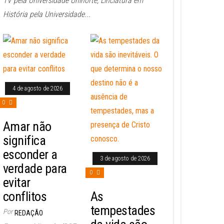
TV pela Universidade Uninorte, Linciatura em
História pela Universidade...
4 de agosto de 2026
0
Amar não
significa
esconder a
3 de agosto de 2026
verdade para
0
evitar
conflitos
As
tempestades
Por
REDAÇÃO