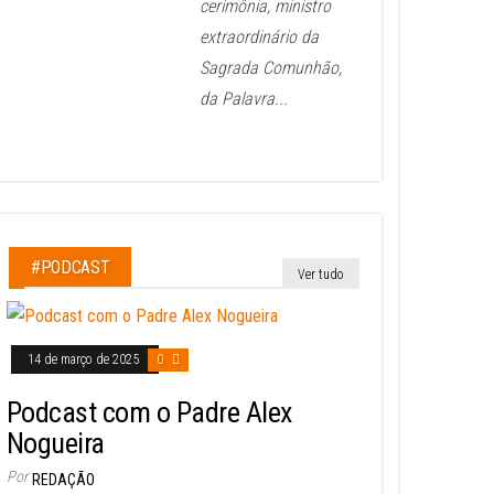
cerimônia, ministro
extraordinário da
Sagrada Comunhão,
da Palavra...
#PODCAST
Ver tudo
14 de março de 2025
0
Podcast com o Padre Alex
Nogueira
Por
REDAÇÃO