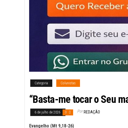
Categoria
Colunistas
“Basta-me tocar o Seu ma
Por
REDAÇÃO
6 de julho de 2026
0
Evangelho (Mt 9,18-26)