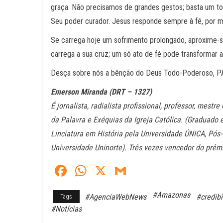
graça. Não precisamos de grandes gestos; basta um to
Seu poder curador. Jesus responde sempre à fé, por m
Se carrega hoje um sofrimento prolongado, aproxime-s
carrega a sua cruz; um só ato de fé pode transformar a
Desça sobre nós a bênção do Deus Todo-Poderoso, 
Emerson Miranda (DRT – 1327)
É jornalista, radialista profissional, professor, mest
da Palavra e Exéquias da Igreja Católica. (Graduado
Linciatura em História pela Universidade ÚNICA, P
Universidade Uninorte). Três vezes vencedor do prê
Fa
W
X
G
ce
ha
m
#Amazonas
#AgenciaWebNews
#credibi
Tags
bo
ts
ail
#Notícias
ok
A