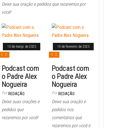
Deixe sua oração e pedidos que rezaremos por
você!
13 de março de 2025
10 de fevereiro de 2025
0
0
Podcast com
Podcast com
o Padre Alex
o Padre Alex
Nogueira
Nogueira
Por
Por
REDAÇÃO
REDAÇÃO
Deixe suas orações e
Deixe sua oração e
pedidos que
pedidos nos
rezaremos por você!
comentários que
rezaremos por você e