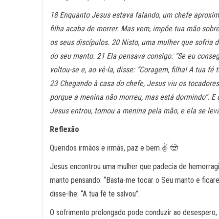
18 Enquanto Jesus estava falando, um chefe aproximo
filha acaba de morrer. Mas vem, impõe tua mão sobre 
os seus discípulos. 20 Nisto, uma mulher que sofria d
do seu manto. 21 Ela pensava consigo: “Se eu consegu
voltou-se e, ao vê-la, disse: “Coragem, filha! A tua fé
23 Chegando à casa do chefe, Jesus viu os tocadores d
porque a menina não morreu, mas está dormindo”. E 
Jesus entrou, tomou a menina pela mão, e ela se leva
Reflexão
Queridos irmãos e irmãs, paz e bem ✌️ 🤠
Jesus encontrou uma mulher que padecia de hemorragias
manto pensando: “Basta-me tocar o Seu manto e ficarei
disse-lhe: “A tua fé te salvou”.
O sofrimento prolongado pode conduzir ao desespero, 