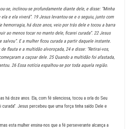
u-se, inclinou-se profundamente diante dele, e disse: “Minha
ela e ela viverá”. 19 Jesus levantou-se e o seguiu, junto com
e hemorragia, há doze anos, veio por trás dele e tocou a barra
ir ao menos tocar no manto dele, ficarei curada”. 22 Jesus
 te salvou”. E a mulher ficou curada a partir daquele instante.
e flauta e a multidão alvoroçada, 24 e disse: “Retirai-vos,
começaram a caçoar dele. 25 Quando a multidão foi afastada,
ntou. 26 Essa notícia espalhou-se por toda aquela região.
 há doze anos. Ela, com fé silenciosa, tocou a orla do Seu
 curada”. Jesus percebeu que uma força tinha saído Dele e
mas esta mulher ensina-nos que a fé perseverante alcança a