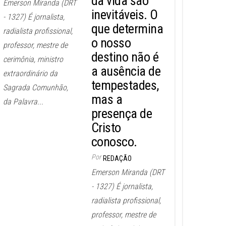
da vida são
Emerson Miranda (DRT
inevitáveis. O
- 1327) É jornalista,
que determina
radialista profissional,
o nosso
professor, mestre de
destino não é
cerimônia, ministro
a ausência de
extraordinário da
tempestades,
Sagrada Comunhão,
mas a
da Palavra...
presença de
Cristo
conosco.
Por
REDAÇÃO
Emerson Miranda (DRT
- 1327) É jornalista,
radialista profissional,
professor, mestre de