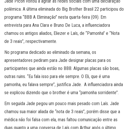
Jade Picon voltou a agitar as redes sociais com uma declaração
polêmica. A última eliminada do Big Brother Brasil 22 participou do
programa “BBB A Eliminação” nesta quarta-feira (09). Em
entrevista para Ana Clara e Bruno De Luca, a influenciadora
chamou os antigos aliados, Eliezer e Laís, de “Pamonha” e “Nota
de 3 reais”, respectivamente.
No programa dedicado ao eliminado da semana, os
apresentadores pediram para Jade designar placas para os
participantes que ainda estão no BBB. Algumas placas são boas,
outras ruins. “Eu fala isso para ele sempre. O Eli, que é uma
pamonha, eu falava sempre”, justifica Jade. A influenciadora ainda
se explicou dizendo que o brother é uma “pamonha sorridente”.
Em seguida Jade pegou um pouco mais pesado com Laís. Jade
chamou sua maior aliada de “nota de 3 reais”, porém disse que a
médica não foi falsa com ela, mas faltou comunicação entre as
duas quanto a uma conversa de Laís com Arthur após o último