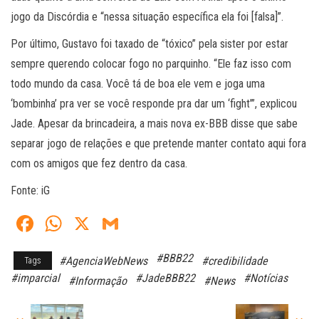
jogo da Discórdia e “nessa situação específica ela foi [falsa]”.
Por último, Gustavo foi taxado de “tóxico” pela sister por estar
sempre querendo colocar fogo no parquinho. “Ele faz isso com
todo mundo da casa. Você tá de boa ele vem e joga uma
‘bombinha’ pra ver se você responde pra dar um ‘fight’”, explicou
Jade. Apesar da brincadeira, a mais nova ex-BBB disse que sabe
separar jogo de relações e que pretende manter contato aqui fora
com os amigos que fez dentro da casa.
Fonte: iG
Fa
W
X
G
ce
ha
m
#BBB22
#AgenciaWebNews
#credibilidade
Tags
bo
ts
ail
#imparcial
#JadeBBB22
#Notícias
#Informação
#News
ok
A
pp