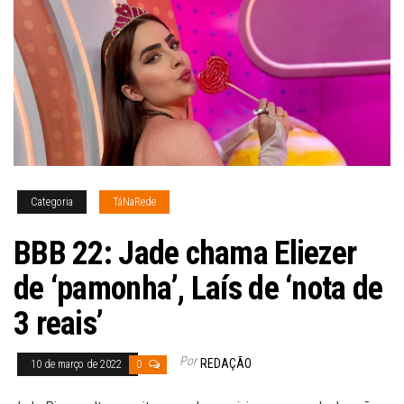
Categoria
TáNaRede
BBB 22: Jade chama Eliezer
de ‘pamonha’, Laís de ‘nota de
3 reais’
Por
REDAÇÃO
10 de março de 2022
0