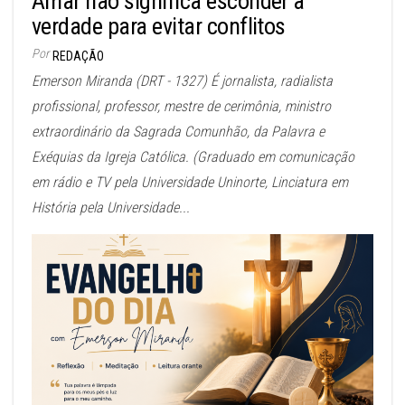
Amar não significa esconder a
verdade para evitar conflitos
Por
REDAÇÃO
Emerson Miranda (DRT - 1327) É jornalista, radialista
profissional, professor, mestre de cerimônia, ministro
extraordinário da Sagrada Comunhão, da Palavra e
Exéquias da Igreja Católica. (Graduado em comunicação
em rádio e TV pela Universidade Uninorte, Linciatura em
História pela Universidade...