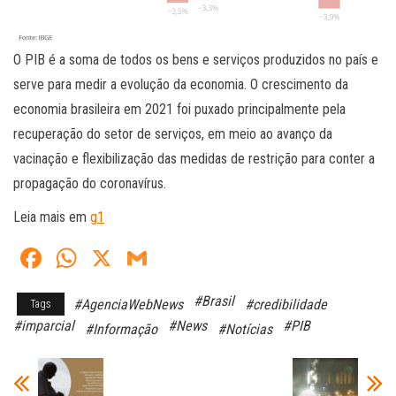
O PIB é a soma de todos os bens e serviços produzidos no país e
serve para medir a evolução da economia. O crescimento da
economia brasileira em 2021 foi puxado principalmente pela
recuperação do setor de serviços, em meio ao avanço da
vacinação e flexibilização das medidas de restrição para conter a
propagação do coronavírus.
Leia mais em
g1
Fa
W
X
G
ce
ha
m
#Brasil
#AgenciaWebNews
#credibilidade
Tags
bo
ts
ail
#imparcial
#News
#PIB
#Informação
#Notícias
ok
A
pp