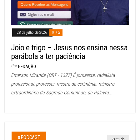
28 de julho de 2026
0
Joio e trigo – Jesus nos ensina nessa
parábola a ter paciência
Por
REDAÇÃO
Emerson Miranda (DRT - 1327) É jornalista, radialista
profissional, professor, mestre de cerimônia, ministro
extraordinário da Sagrada Comunhão, da Palavra...
#PODCAST
Ver tudo