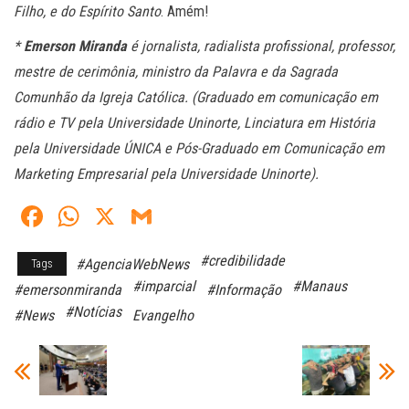
Filho, e do Espírito Santo
. Amém!
*
Emerson Miranda
é jornalista, radialista profissional, professor,
mestre de cerimônia, ministro da Palavra e da Sagrada
Comunhão da Igreja Católica. (Graduado em comunicação em
rádio e TV pela Universidade Uninorte, Linciatura em História
pela Universidade ÚNICA e Pós-Graduado em Comunicação em
Marketing Empresarial pela Universidade Uninorte).
Fa
W
X
G
ce
ha
m
#credibilidade
#AgenciaWebNews
Tags
bo
ts
ail
#imparcial
#Manaus
#emersonmiranda
#Informação
ok
A
#Notícias
#News
Evangelho
pp