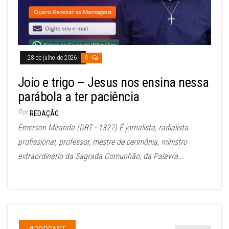
28 de julho de 2026
0
Joio e trigo – Jesus nos ensina nessa
parábola a ter paciência
Por
REDAÇÃO
Emerson Miranda (DRT - 1327) É jornalista, radialista
profissional, professor, mestre de cerimônia, ministro
extraordinário da Sagrada Comunhão, da Palavra...