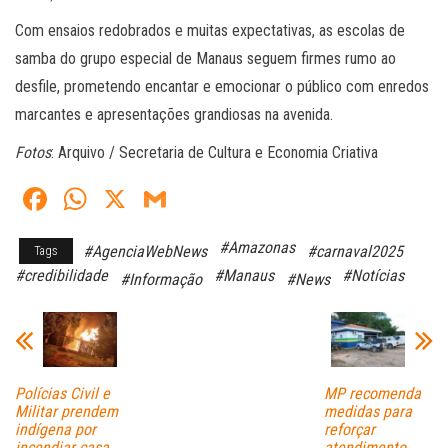
Com ensaios redobrados e muitas expectativas, as escolas de
samba do grupo especial de Manaus seguem firmes rumo ao
desfile, prometendo encantar e emocionar o público com enredos
marcantes e apresentações grandiosas na avenida.
Fotos
: Arquivo / Secretaria de Cultura e Economia Criativa
Fa
W
X
G
ce
ha
m
#Amazonas
#AgenciaWebNews
#carnaval2025
Tags
bo
ts
ail
#credibilidade
#Manaus
#Notícias
#Informação
#News
ok
A
pp
Polícias Civil e
MP recomenda
Militar prendem
medidas para
indígena por
reforçar
incendiar casa
atendimento