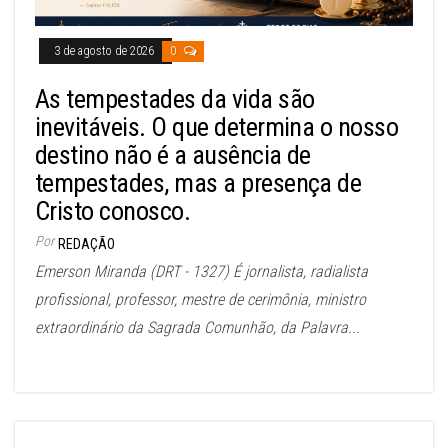
3 de agosto de 2026
0
As tempestades da vida são
inevitáveis. O que determina o nosso
destino não é a ausência de
tempestades, mas a presença de
Cristo conosco.
Por
REDAÇÃO
Emerson Miranda (DRT - 1327) É jornalista, radialista
profissional, professor, mestre de cerimônia, ministro
extraordinário da Sagrada Comunhão, da Palavra...