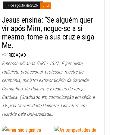
7 de agosto de 2026
0
Jesus ensina: “Se alguém quer
vir após Mim, negue-se a si
mesmo, tome a sua cruz e siga-
Me.
Por
REDAÇÃO
Emerson Miranda (DRT - 1327) É jornalista,
radialista profissional, professor, mestre de
cerimônia, ministro extraordinário da Sagrada
Comunhão, da Palavra e Exéquias da Igreja
Católica. (Graduado em comunicação em rádio e
TV pela Universidade Uninorte, Linciatura em
História pela Universidade...