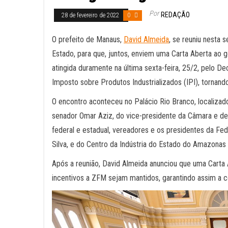
Por
REDAÇÃO
28 de fevereiro de 2022
0
O prefeito de Manaus,
David Almeida
, se reuniu nesta 
Estado, para que, juntos, enviem uma Carta Aberta ao
atingida duramente na última sexta-feira, 25/2, pelo D
Imposto sobre Produtos Industrializados (IPI), tornand
O encontro aconteceu no Palácio Rio Branco, localiza
senador Omar Aziz, do vice-presidente da Câmara e d
federal e estadual, vereadores e os presidentes da Fe
Silva, e do Centro da Indústria do Estado do Amazonas 
Após a reunião, David Almeida anunciou que uma Carta 
incentivos a ZFM sejam mantidos, garantindo assim a