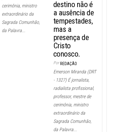
destino não é
cerimônia, ministro
a ausência de
extraordinário da
tempestades,
Sagrada Comunhão,
mas a
da Palavra...
presença de
Cristo
conosco.
Por
REDAÇÃO
Emerson Miranda (DRT
- 1327) É jornalista,
radialista profissional,
professor, mestre de
cerimônia, ministro
extraordinário da
Sagrada Comunhão,
da Palavra...