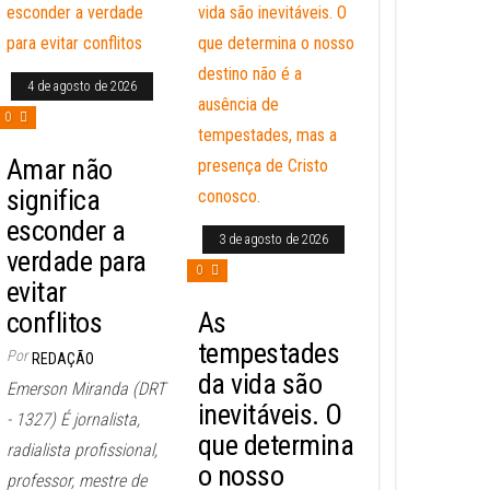
4 de agosto de 2026
0
Amar não
significa
esconder a
3 de agosto de 2026
verdade para
0
evitar
conflitos
As
tempestades
Por
REDAÇÃO
da vida são
Emerson Miranda (DRT
inevitáveis. O
- 1327) É jornalista,
que determina
radialista profissional,
o nosso
professor, mestre de