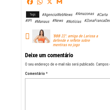
Fa
W
X
G
ce
ha
m
#Amazonas
#AgenciaWebNews
#Carta
Tags
bo
ts
ail
#IPI
#News
#ZonaFrancaDe
#Manaus
#Notícias
ok
A
pp
‘BBB 22’: amiga de Larissa a
defende e reflete sobre
mentiras no jogo
Deixe um comentário
O seu endereço de e-mail não será publicado.
Campos 
Comentário
*