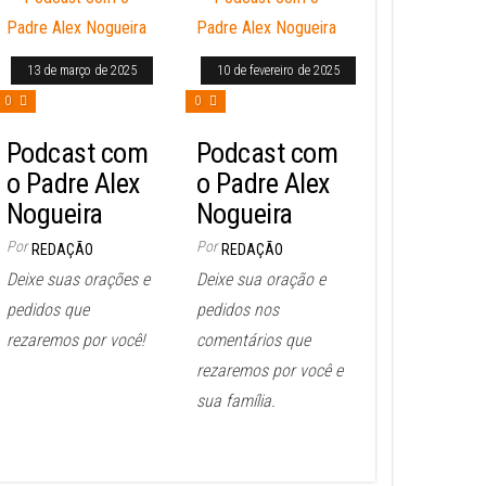
13 de março de 2025
10 de fevereiro de 2025
0
0
Podcast com
Podcast com
o Padre Alex
o Padre Alex
Nogueira
Nogueira
Por
Por
REDAÇÃO
REDAÇÃO
Deixe suas orações e
Deixe sua oração e
pedidos que
pedidos nos
rezaremos por você!
comentários que
rezaremos por você e
sua família.