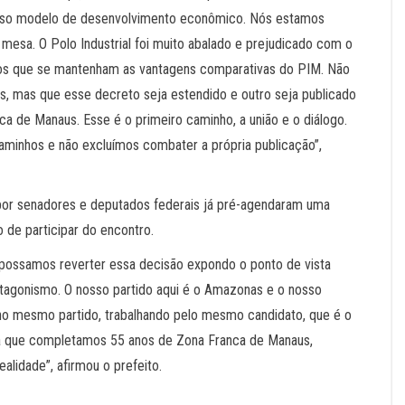
 nosso modelo de desenvolvimento econômico. Nós estamos
esa. O Polo Industrial foi muito abalado e prejudicado com o
mos que se mantenham as vantagens comparativas do PIM. Não
as, mas que esse decreto seja estendido e outro seja publicado
 de Manaus. Esse é o primeiro caminho, a união e o diálogo.
minhos e não excluímos combater a própria publicação”,
por senadores e deputados federais já pré-agendaram uma
 de participar do encontro.
 possamos reverter essa decisão expondo o ponto de vista
rotagonismo. O nosso partido aqui é o Amazonas e o nosso
no mesmo partido, trabalhando pelo mesmo candidato, que é o
ia que completamos 55 anos de Zona Franca de Manaus,
lidade”, afirmou o prefeito.