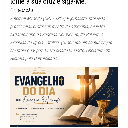
tome a sua cruz e siga-Me.
Por
REDAÇÃO
Emerson Miranda (DRT - 1327) É jornalista, radialista
profissional, professor, mestre de cerimônia, ministro
extraordinário da Sagrada Comunhão, da Palavra e
Exéquias da Igreja Católica. (Graduado em comunicação
em rádio e TV pela Universidade Uninorte, Linciatura em
História pela Universidade...