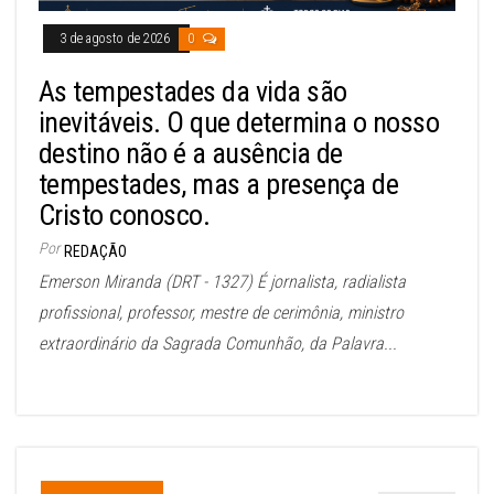
3 de agosto de 2026
0
As tempestades da vida são
inevitáveis. O que determina o nosso
destino não é a ausência de
tempestades, mas a presença de
Cristo conosco.
Por
REDAÇÃO
Emerson Miranda (DRT - 1327) É jornalista, radialista
profissional, professor, mestre de cerimônia, ministro
extraordinário da Sagrada Comunhão, da Palavra...