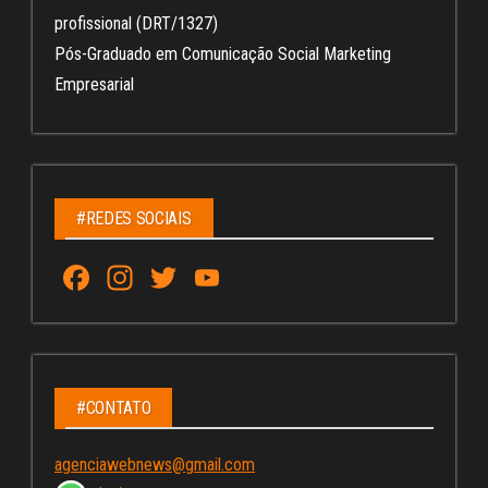
profissional (DRT/1327)
Pós-Graduado em Comunicação Social Marketing
Empresarial
#REDES SOCIAIS
Fa
In
T
Yo
ce
st
wi
u
bo
ag
tt
Tu
ok
ra
er
be
m
C
#CONTATO
ha
agenciawebnews@gmail.com
nn