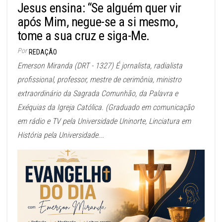
Jesus ensina: “Se alguém quer vir
após Mim, negue-se a si mesmo,
tome a sua cruz e siga-Me.
Por
REDAÇÃO
Emerson Miranda (DRT - 1327) É jornalista, radialista
profissional, professor, mestre de cerimônia, ministro
extraordinário da Sagrada Comunhão, da Palavra e
Exéquias da Igreja Católica. (Graduado em comunicação
em rádio e TV pela Universidade Uninorte, Linciatura em
História pela Universidade...