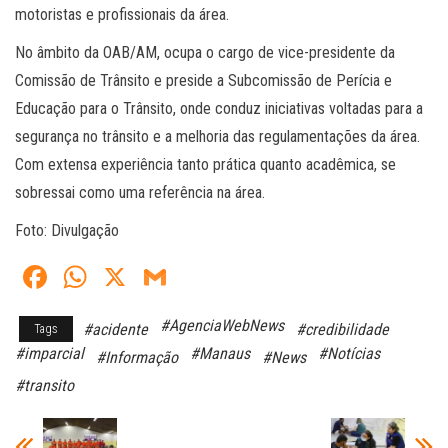
motoristas e profissionais da área.
No âmbito da OAB/AM, ocupa o cargo de vice-presidente da
Comissão de Trânsito e preside a Subcomissão de Perícia e
Educação para o Trânsito, onde conduz iniciativas voltadas para a
segurança no trânsito e a melhoria das regulamentações da área.
Com extensa experiência tanto prática quanto acadêmica, se
sobressai como uma referência na área.
Foto: Divulgação
Fa
W
X
G
ce
ha
m
#AgenciaWebNews
#acidente
#credibilidade
Tags
bo
ts
ail
#imparcial
#Manaus
#Notícias
#Informação
#News
ok
A
#transito
pp