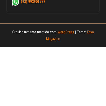
(92) 992901777
el
Orgulhosamente mantido com
WordPress
|
Tema:
Envo
Magazine