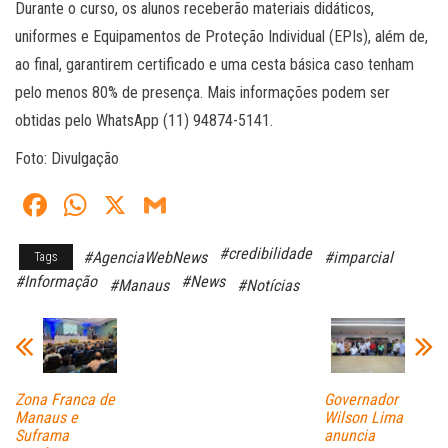
Durante o curso, os alunos receberão materiais didáticos,
uniformes e Equipamentos de Proteção Individual (EPIs), além de,
ao final, garantirem certificado e uma cesta básica caso tenham
pelo menos 80% de presença. Mais informações podem ser
obtidas pelo WhatsApp (11) 94874-5141.
Foto: Divulgação
Fa
W
X
G
ce
ha
m
#credibilidade
#AgenciaWebNews
#imparcial
Tags
bo
ts
ail
#Informação
#News
#Manaus
#Notícias
ok
A
pp
Zona Franca de
Governador
Manaus e
Wilson Lima
Suframa
anuncia