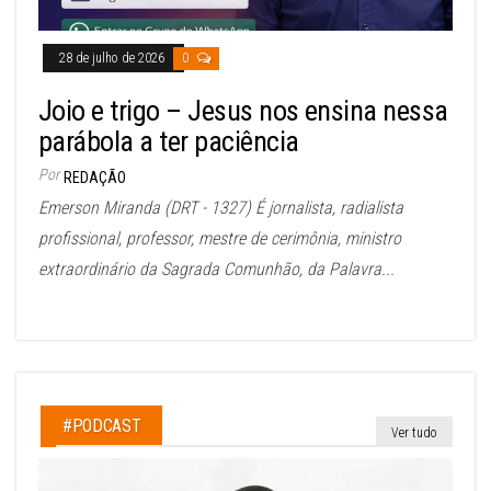
28 de julho de 2026
0
Joio e trigo – Jesus nos ensina nessa
parábola a ter paciência
Por
REDAÇÃO
Emerson Miranda (DRT - 1327) É jornalista, radialista
profissional, professor, mestre de cerimônia, ministro
extraordinário da Sagrada Comunhão, da Palavra...
#PODCAST
Ver tudo