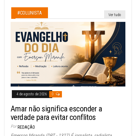
#COLUNISTA
Ver tudo
4 de agosto de 2026
0
Amar não significa esconder a
verdade para evitar conflitos
Por
REDAÇÃO
Emerson Miranda (DRT - 1327) É jornalista, radialista