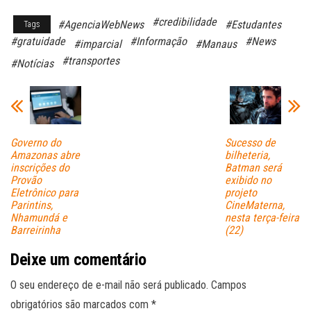
ce
ha
m
#credibilidade
#AgenciaWebNews
#Estudantes
Tags
bo
ts
ail
#gratuidade
#Informação
#News
#imparcial
#Manaus
ok
A
#transportes
#Notícias
pp
Governo do
Sucesso de
Amazonas abre
bilheteria,
inscrições do
Batman será
Provão
exibido no
Eletrônico para
projeto
Parintins,
CineMaterna,
Nhamundá e
nesta terça-feira
Barreirinha
(22)
Deixe um comentário
O seu endereço de e-mail não será publicado.
Campos
obrigatórios são marcados com
*