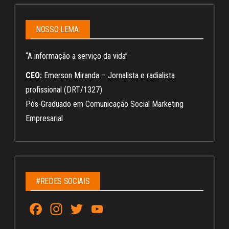
NOSSO LEMA:
“A informação a serviço da vida”
CEO:
Emerson Miranda – Jornalista e radialista
profissional (DRT/1327)
Pós-Graduado em Comunicação Social Marketing
Empresarial
#REDES SOCIAIS
Fa
In
T
Yo
ce
st
wi
u