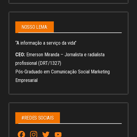
NOSSO LEMA:
“A informação a serviço da vida”
CEO:
Emerson Miranda – Jornalista e radialista
profissional (DRT/1327)
Pós-Graduado em Comunicação Social Marketing
Empresarial
#REDES SOCIAIS
Fa
In
T
Yo