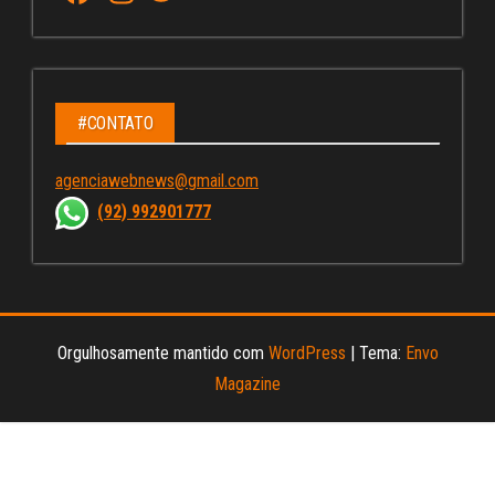
ce
st
wi
u
bo
ag
tt
Tu
ok
ra
er
be
m
C
#CONTATO
ha
agenciawebnews@gmail.com
nn
(92) 992901777
el
Orgulhosamente mantido com
WordPress
|
Tema:
Envo
Magazine