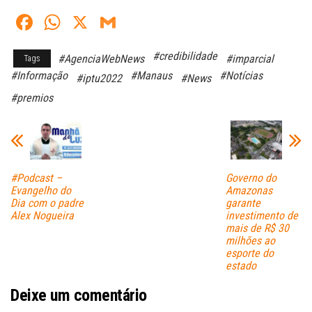
Fa
W
X
G
ce
ha
m
#credibilidade
#AgenciaWebNews
#imparcial
Tags
bo
ts
ail
#Informação
#Manaus
#Notícias
#iptu2022
#News
ok
A
#premios
pp
#Podcast –
Governo do
Evangelho do
Amazonas
Dia com o padre
garante
Alex Nogueira
investimento de
mais de R$ 30
milhões ao
esporte do
estado
Deixe um comentário