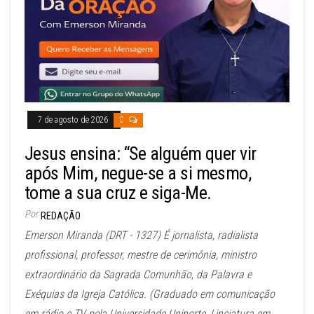
7 de agosto de 2026
0
Jesus ensina: “Se alguém quer vir
após Mim, negue-se a si mesmo,
tome a sua cruz e siga-Me.
Por
REDAÇÃO
Emerson Miranda (DRT - 1327) É jornalista, radialista
profissional, professor, mestre de cerimônia, ministro
extraordinário da Sagrada Comunhão, da Palavra e
Exéquias da Igreja Católica. (Graduado em comunicação
em rádio e TV pela Universidade Uninorte, Linciatura em