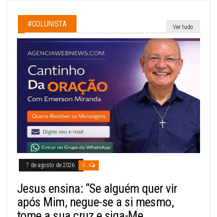
#COLUNISTA
Ver tudo
7 de agosto de 2026
0
Jesus ensina: “Se alguém quer vir
após Mim, negue-se a si mesmo,
tome a sua cruz e siga-Me.