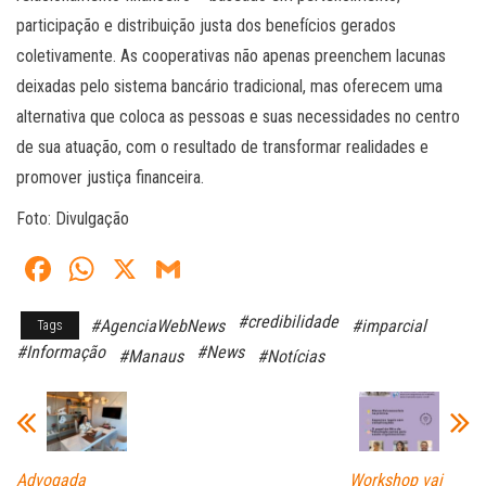
participação e distribuição justa dos benefícios gerados
coletivamente. As cooperativas não apenas preenchem lacunas
deixadas pelo sistema bancário tradicional, mas oferecem uma
alternativa que coloca as pessoas e suas necessidades no centro
de sua atuação, com o resultado de transformar realidades e
promover justiça financeira.
Foto: Divulgação
Fa
W
X
G
ce
ha
m
#credibilidade
#AgenciaWebNews
#imparcial
Tags
bo
ts
ail
#Informação
#News
#Manaus
#Notícias
ok
A
pp
Advogada
Workshop vai