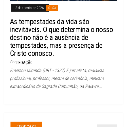
3 de agosto de 2026
0
As tempestades da vida são
inevitáveis. O que determina o nosso
destino não é a ausência de
tempestades, mas a presença de
Cristo conosco.
Por
REDAÇÃO
Emerson Miranda (DRT - 1327) É jornalista, radialista
profissional, professor, mestre de cerimônia, ministro
extraordinário da Sagrada Comunhão, da Palavra...
#PODCAST