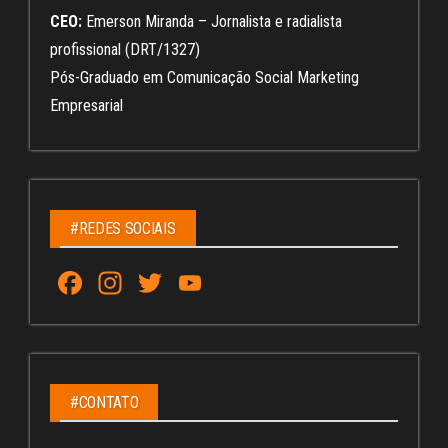
CEO:
Emerson Miranda – Jornalista e radialista
profissional (DRT/1327)
Pós-Graduado em Comunicação Social Marketing
Empresarial
#REDES SOCIAIS
Fa
In
T
Yo
ce
st
wi
u
bo
ag
tt
Tu
ok
ra
er
be
m
C
#CONTATO
ha