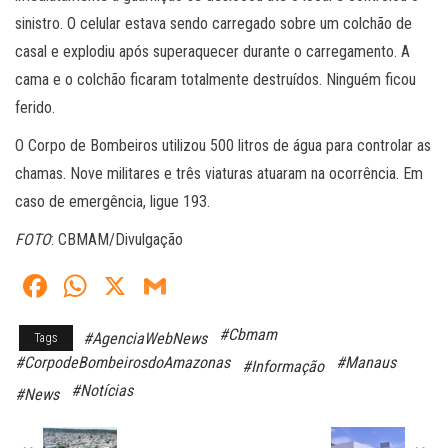
sinistro. O celular estava sendo carregado sobre um colchão de
casal e explodiu após superaquecer durante o carregamento. A
cama e o colchão ficaram totalmente destruídos. Ninguém ficou
ferido.
O Corpo de Bombeiros utilizou 500 litros de água para controlar as
chamas. Nove militares e três viaturas atuaram na ocorrência. Em
caso de emergência, ligue 193.
FOTO
: CBMAM/Divulgação
Fa
W
X
G
ce
ha
m
#Cbmam
#AgenciaWebNews
Tags
bo
ts
ail
#CorpodeBombeirosdoAmazonas
#Manaus
#Informação
ok
A
#Notícias
#News
pp