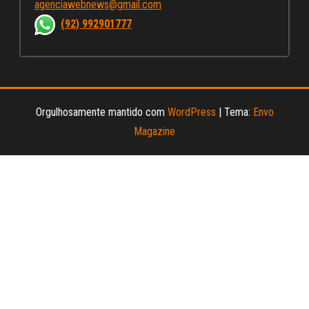
agenciawebnews@gmail.com
nn
(92) 992901777
el
Orgulhosamente mantido com
WordPress
|
Tema:
Envo
Magazine