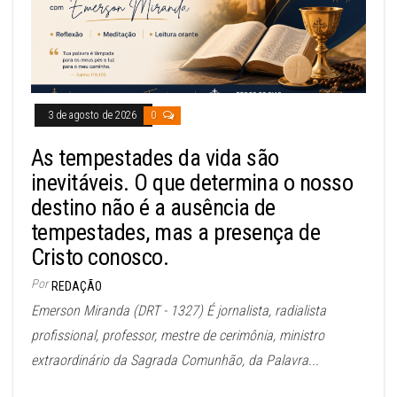
3 de agosto de 2026
0
As tempestades da vida são
inevitáveis. O que determina o nosso
destino não é a ausência de
tempestades, mas a presença de
Cristo conosco.
Por
REDAÇÃO
Emerson Miranda (DRT - 1327) É jornalista, radialista
profissional, professor, mestre de cerimônia, ministro
extraordinário da Sagrada Comunhão, da Palavra...