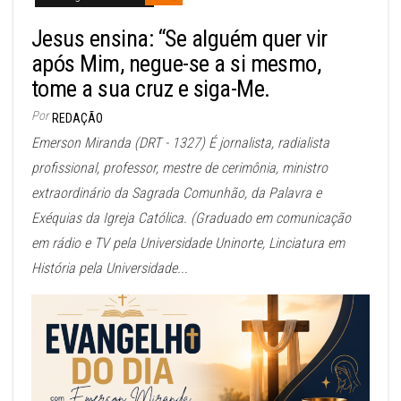
Jesus ensina: “Se alguém quer vir
após Mim, negue-se a si mesmo,
tome a sua cruz e siga-Me.
Por
REDAÇÃO
Emerson Miranda (DRT - 1327) É jornalista, radialista
profissional, professor, mestre de cerimônia, ministro
extraordinário da Sagrada Comunhão, da Palavra e
Exéquias da Igreja Católica. (Graduado em comunicação
em rádio e TV pela Universidade Uninorte, Linciatura em
História pela Universidade...