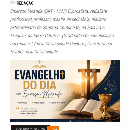
Por
REDAÇÃO
Emerson Miranda (DRT - 1327) É jornalista, radialista
profissional, professor, mestre de cerimônia, ministro
extraordinário da Sagrada Comunhão, da Palavra e
Exéquias da Igreja Católica. (Graduado em comunicação
em rádio e TV pela Universidade Uninorte, Linciatura em
História pela Universidade...
4 de agosto de 2026
0