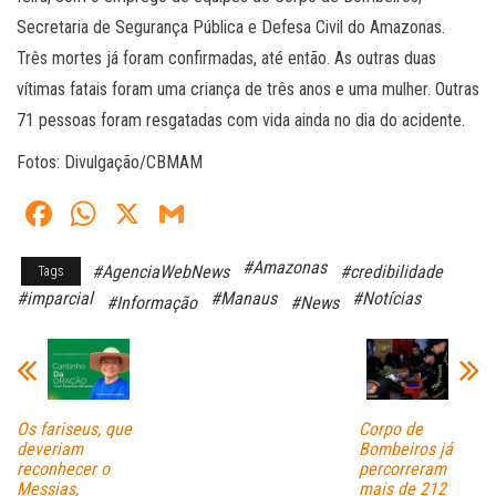
Secretaria de Segurança Pública e Defesa Civil do Amazonas.
Três mortes já foram confirmadas, até então. As outras duas
vítimas fatais foram uma criança de três anos e uma mulher. Outras
71 pessoas foram resgatadas com vida ainda no dia do acidente.
Fotos: Divulgação/CBMAM
Fa
W
X
G
ce
ha
m
#Amazonas
#AgenciaWebNews
#credibilidade
Tags
bo
ts
ail
#imparcial
#Manaus
#Notícias
#Informação
#News
ok
A
pp
Os fariseus, que
Corpo de
deveriam
Bombeiros já
reconhecer o
percorreram
Messias,
mais de 212