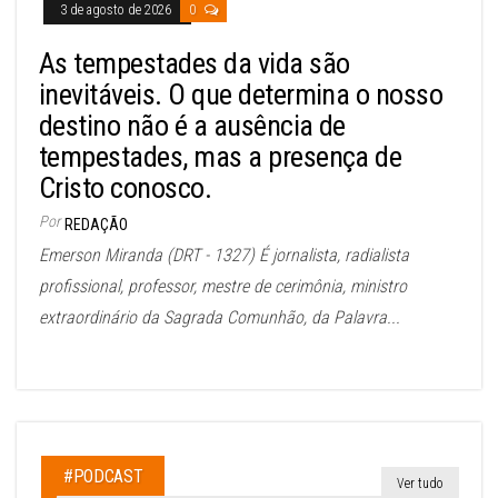
3 de agosto de 2026
0
As tempestades da vida são
inevitáveis. O que determina o nosso
destino não é a ausência de
tempestades, mas a presença de
Cristo conosco.
Por
REDAÇÃO
Emerson Miranda (DRT - 1327) É jornalista, radialista
profissional, professor, mestre de cerimônia, ministro
extraordinário da Sagrada Comunhão, da Palavra...
#PODCAST
Ver tudo