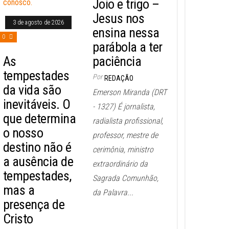
Joio e trigo –
Jesus nos
3 de agosto de 2026
ensina nessa
0
parábola a ter
As
paciência
tempestades
Por
REDAÇÃO
da vida são
Emerson Miranda (DRT
inevitáveis. O
- 1327) É jornalista,
que determina
radialista profissional,
o nosso
professor, mestre de
destino não é
cerimônia, ministro
a ausência de
extraordinário da
tempestades,
Sagrada Comunhão,
mas a
da Palavra...
presença de
Cristo