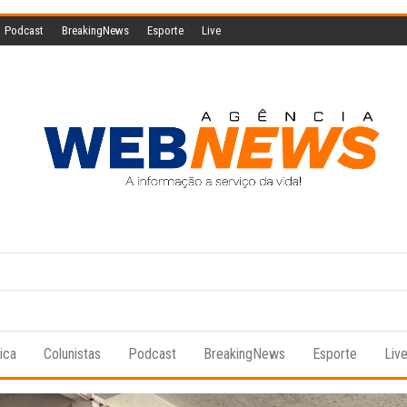
Podcast
BreakingNews
Esporte
Live
Agencia
A
informação
Web
a serviço
da vida!
News
tica
Colunistas
Podcast
BreakingNews
Esporte
Liv