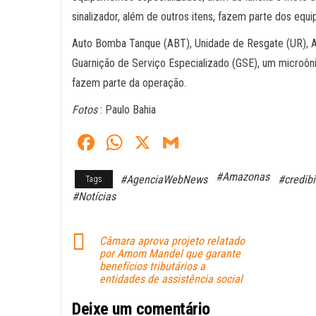
sinalizador, além de outros itens, fazem parte dos equ
Auto Bomba Tanque (ABT), Unidade de Resgate (UR), 
Guarnição de Serviço Especializado (GSE), um microôn
fazem parte da operação.
Fotos
: Paulo Bahia
Fa
W
X
G
ce
ha
m
#Amazonas
#AgenciaWebNews
#credibi
Tags
bo
ts
ail
#Notícias
ok
A
pp
Câmara aprova projeto relatado
por Amom Mandel que garante
benefícios tributários a
entidades de assistência social
Deixe um comentário