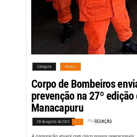
Categoria
Manaus
Corpo de Bombeiros envia
prevenção na 27º edição 
Manacapuru
Por
REDAÇÃO
28 de agosto de 2025
0
A corporação atuará com cinco grupos operacionais