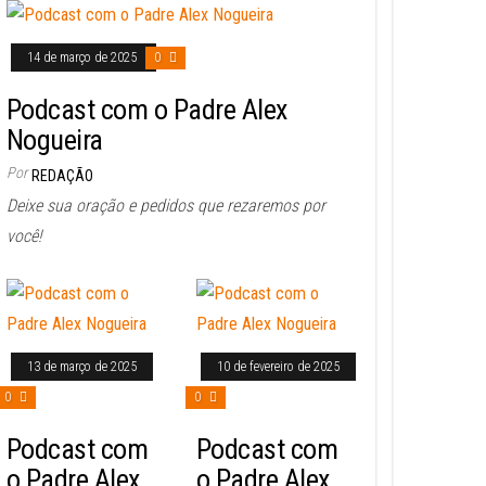
14 de março de 2025
0
Podcast com o Padre Alex
Nogueira
Por
REDAÇÃO
Deixe sua oração e pedidos que rezaremos por
você!
13 de março de 2025
10 de fevereiro de 2025
0
0
Podcast com
Podcast com
o Padre Alex
o Padre Alex