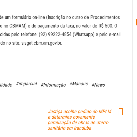
de um formulário on-line (Inscrição no curso de Procedimentos
io no CBMAM) e do pagamento da taxa, no valor de R$ 500. O
ecidas pelo telefone: (92) 99222-4854 (Whatsapp) e pelo e-mail
o no site: sisgat.cbm.am.gov.br.
#imparcial
#Manaus
lidade
#Informação
#News
Justiça acolhe pedido do MPAM
e determina novamente
paralisação de obras de aterro
sanitário em Iranduba