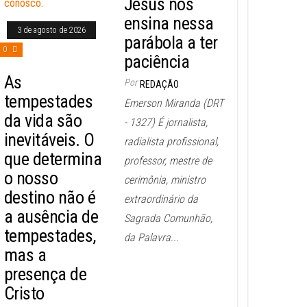
Jesus nos
ensina nessa
3 de agosto de 2026
parábola a ter
0
paciência
As
Por
REDAÇÃO
tempestades
Emerson Miranda (DRT
da vida são
- 1327) É jornalista,
inevitáveis. O
radialista profissional,
que determina
professor, mestre de
o nosso
cerimônia, ministro
destino não é
extraordinário da
a ausência de
Sagrada Comunhão,
tempestades,
da Palavra...
mas a
presença de
Cristo