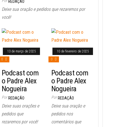
Por
REDAÇÃO
Deixe sua oração e pedidos que rezaremos por
você!
13 de março de 2025
10 de fevereiro de 2025
0
0
Podcast com
Podcast com
o Padre Alex
o Padre Alex
Nogueira
Nogueira
Por
Por
REDAÇÃO
REDAÇÃO
Deixe suas orações e
Deixe sua oração e
pedidos que
pedidos nos
rezaremos por você!
comentários que