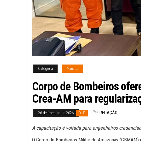
Categoria
Manaus
Corpo de Bombeiros ofer
Crea-AM para regularizaç
Por
REDAÇÃO
26 de fevereiro de 2026
0
A capacitação é voltada para engenheiros credencia
O Corpo de Bombeiros Militar do Amazonas (CBMAM) div