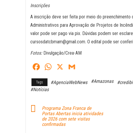
Inscrições
A inscrição deve ser feita por meio do preenchimento 
Administrativos para Aprovação de Projetos de Incênd
valor pode ser pago via pix. Dúvidas podem ser esclar
cursosdatcbmam@gmail.com. O edital pode ser conferid
Fotos:
Divulgação/Crea-AM
Fa
W
X
G
ce
ha
m
#Amazonas
#AgenciaWebNews
#credibi
Tags
bo
ts
ail
#Notícias
ok
A
pp
Programa Zona Franca de
Portas Abertas inicia atividades
de 2026 com sete visitas
confirmadas