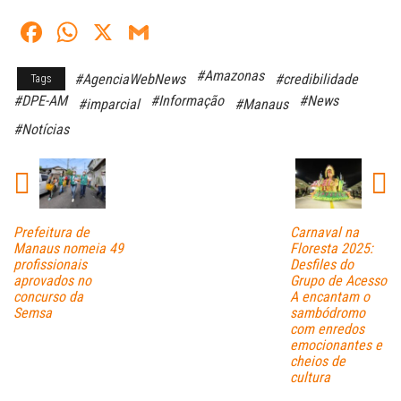
Fa
W
X
G
ce
ha
m
#Amazonas
#AgenciaWebNews
#credibilidade
Tags
bo
ts
ail
#DPE-AM
#Informação
#News
#imparcial
#Manaus
ok
A
#Notícias
pp
Prefeitura de
Carnaval na
Manaus nomeia 49
Floresta 2025:
profissionais
Desfiles do
aprovados no
Grupo de Acesso
concurso da
A encantam o
Semsa
sambódromo
com enredos
emocionantes e
cheios de
cultura