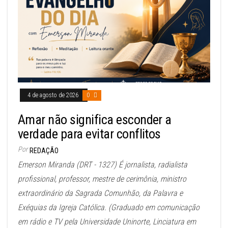
4 de agosto de 2026
0
Amar não significa esconder a
verdade para evitar conflitos
Por
REDAÇÃO
Emerson Miranda (DRT - 1327) É jornalista, radialista
profissional, professor, mestre de cerimônia, ministro
extraordinário da Sagrada Comunhão, da Palavra e
Exéquias da Igreja Católica. (Graduado em comunicação
em rádio e TV pela Universidade Uninorte, Linciatura em