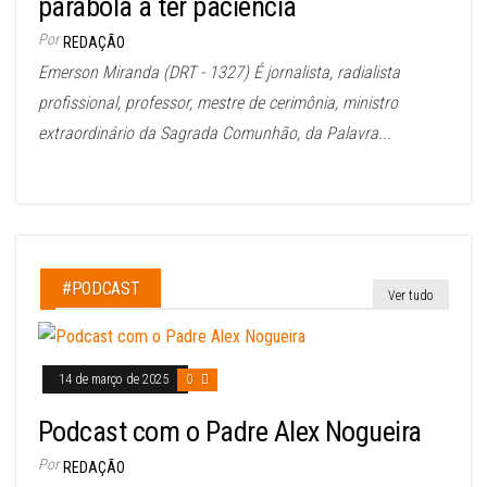
parábola a ter paciência
Por
REDAÇÃO
Emerson Miranda (DRT - 1327) É jornalista, radialista
profissional, professor, mestre de cerimônia, ministro
extraordinário da Sagrada Comunhão, da Palavra...
#PODCAST
Ver tudo
14 de março de 2025
0
Podcast com o Padre Alex Nogueira
Por
REDAÇÃO