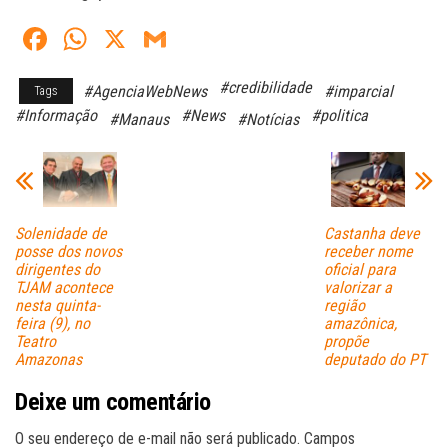
Fa
W
X
G
ce
ha
m
#credibilidade
#AgenciaWebNews
#imparcial
Tags
bo
ts
ail
#Informação
#News
#politica
#Manaus
#Notícias
ok
A
pp
Solenidade de
Castanha deve
posse dos novos
receber nome
dirigentes do
oficial para
TJAM acontece
valorizar a
nesta quinta-
região
feira (9), no
amazônica,
Teatro
propõe
Amazonas
deputado do PT
Deixe um comentário
O seu endereço de e-mail não será publicado.
Campos