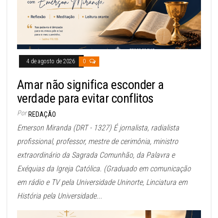
4 de agosto de 2026
0
Amar não significa esconder a
verdade para evitar conflitos
Por
REDAÇÃO
Emerson Miranda (DRT - 1327) É jornalista, radialista
profissional, professor, mestre de cerimônia, ministro
extraordinário da Sagrada Comunhão, da Palavra e
Exéquias da Igreja Católica. (Graduado em comunicação
em rádio e TV pela Universidade Uninorte, Linciatura em
História pela Universidade...