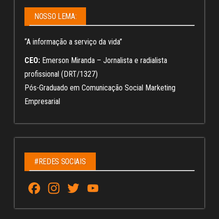
NOSSO LEMA:
“A informação a serviço da vida”
CEO:
Emerson Miranda – Jornalista e radialista
profissional (DRT/1327)
Pós-Graduado em Comunicação Social Marketing
Empresarial
#REDES SOCIAIS
Fa
In
T
Yo
ce
st
wi
u