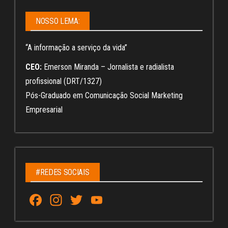
NOSSO LEMA:
“A informação a serviço da vida”
CEO:
Emerson Miranda – Jornalista e radialista
profissional (DRT/1327)
Pós-Graduado em Comunicação Social Marketing
Empresarial
#REDES SOCIAIS
Fa
In
T
Yo
ce
st
wi
u