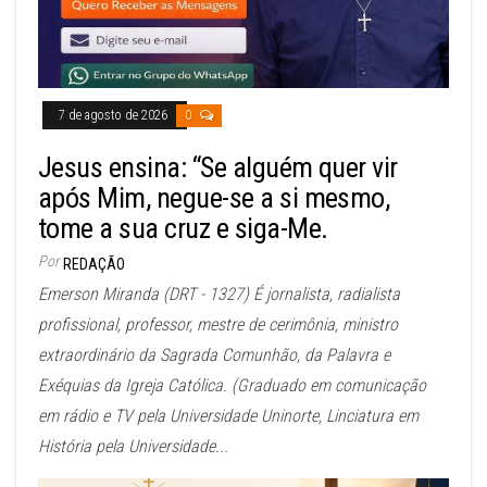
7 de agosto de 2026
0
Jesus ensina: “Se alguém quer vir
após Mim, negue-se a si mesmo,
tome a sua cruz e siga-Me.
Por
REDAÇÃO
Emerson Miranda (DRT - 1327) É jornalista, radialista
profissional, professor, mestre de cerimônia, ministro
extraordinário da Sagrada Comunhão, da Palavra e
Exéquias da Igreja Católica. (Graduado em comunicação
em rádio e TV pela Universidade Uninorte, Linciatura em
História pela Universidade...