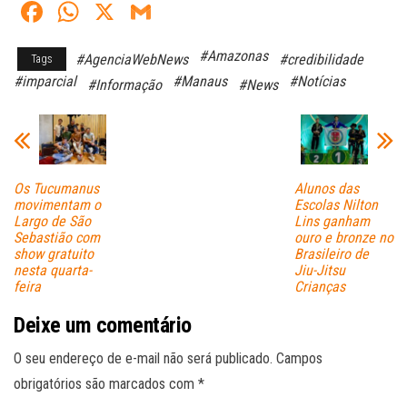
Fa
W
X
G
ce
ha
m
#Amazonas
#AgenciaWebNews
#credibilidade
Tags
bo
ts
ail
#imparcial
#Manaus
#Notícias
#Informação
#News
ok
A
pp
Os Tucumanus
Alunos das
movimentam o
Escolas Nilton
Largo de São
Lins ganham
Sebastião com
ouro e bronze no
show gratuito
Brasileiro de
nesta quarta-
Jiu-Jitsu
feira
Crianças
Deixe um comentário
O seu endereço de e-mail não será publicado.
Campos
obrigatórios são marcados com
*