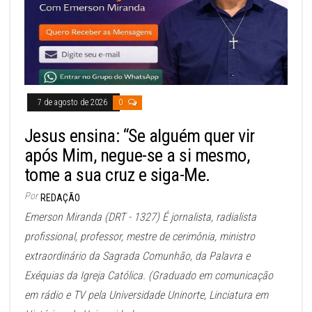
7 de agosto de 2026
0
Jesus ensina: “Se alguém quer vir
após Mim, negue-se a si mesmo,
tome a sua cruz e siga-Me.
Por
REDAÇÃO
Emerson Miranda (DRT - 1327) É jornalista, radialista
profissional, professor, mestre de cerimônia, ministro
extraordinário da Sagrada Comunhão, da Palavra e
Exéquias da Igreja Católica. (Graduado em comunicação
em rádio e TV pela Universidade Uninorte, Linciatura em