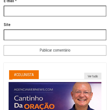
E-mail
*
Site
#COLUNISTA
Ver tudo