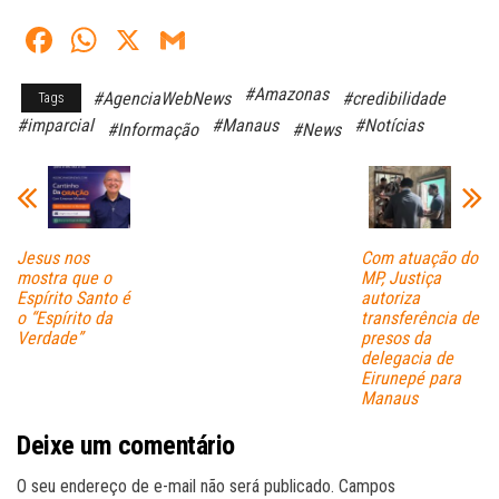
Fa
W
X
G
ce
ha
m
#Amazonas
#AgenciaWebNews
#credibilidade
Tags
bo
ts
ail
#imparcial
#Manaus
#Notícias
#Informação
#News
ok
A
pp
Jesus nos
Com atuação do
mostra que o
MP, Justiça
Espírito Santo é
autoriza
o “Espírito da
transferência de
Verdade”
presos da
delegacia de
Eirunepé para
Manaus
Deixe um comentário
O seu endereço de e-mail não será publicado.
Campos