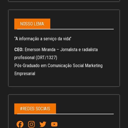
NOSSO LEMA:
“A informação a serviço da vida”
CEO:
Emerson Miranda – Jornalista e radialista
profissional (DRT/1327)
Pós-Graduado em Comunicação Social Marketing
Empresarial
#REDES SOCIAIS
Fa
In
T
Yo