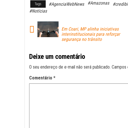
#Amazonas
#AgenciaWebNews
#credibi
Tags
bo
ts
ail
#Notícias
ok
A
pp
Em Coari, MP alinha iniciativas
interinstitucionais para reforçar
segurança no trânsito
Deixe um comentário
O seu endereço de e-mail não será publicado.
Campos 
Comentário
*