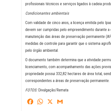
profissionais técnicos e serviços ligados à cadeia produ
Condicionantes ambientais
Com validade de cinco anos, a licença emitida pelo Ip
devem ser cumpridas pelo empreendimento durante a e
manutenção das áreas de preservação permanente (APP
medidas de controle para garantir que o sistema agrof
pelo órgão ambiental.
O documento também determina que a atividade perma
licenciamento, com acompanhamento das ações previst
propriedade possui 332,82 hectares de área total, sen
correspondentes a áreas de preservação permanente.
FOTOS:
Divulgação/Remata
Fa
W
X
G
ce
ha
m