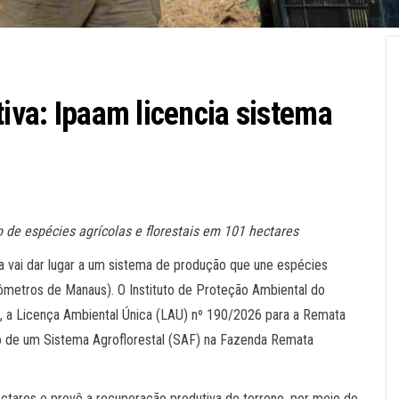
tiva: Ipaam licencia sistema
o de espécies agrícolas e florestais em 101 hectares
ia vai dar lugar a um sistema de produção que une espécies
uilômetros de Manaus). O Instituto de Proteção Ambiental do
, a Licença Ambiental Única (LAU) nº 190/2026 para a Remata
jo de um Sistema Agroflorestal (SAF) na Fazenda Remata
ctares e prevê a recuperação produtiva do terreno, por meio do