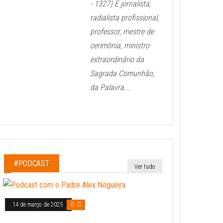
- 1327) É jornalista,
radialista profissional,
professor, mestre de
cerimônia, ministro
extraordinário da
Sagrada Comunhão,
da Palavra...
#PODCAST
Ver tudo
14 de março de 2025
0