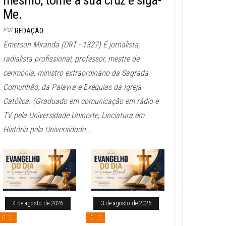
mesmo, tome a sua cruz e siga-
Me.
Por
REDAÇÃO
Emerson Miranda (DRT - 1327) É jornalista,
radialista profissional, professor, mestre de
cerimônia, ministro extraordinário da Sagrada
Comunhão, da Palavra e Exéquias da Igreja
Católica. (Graduado em comunicação em rádio e
TV pela Universidade Uninorte, Linciatura em
História pela Universidade...
4 de agosto de 2026
3 de agosto de 2026
0
0