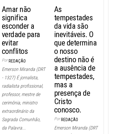
Amar não
As
significa
tempestades
esconder a
da vida são
verdade para
inevitáveis. O
evitar
que determina
conflitos
o nosso
destino não é
Por
REDAÇÃO
a ausência de
Emerson Miranda (DRT
tempestades,
- 1327) É jornalista,
mas a
radialista profissional,
presença de
professor, mestre de
Cristo
cerimônia, ministro
conosco.
extraordinário da
Por
Sagrada Comunhão,
REDAÇÃO
da Palavra...
Emerson Miranda (DRT