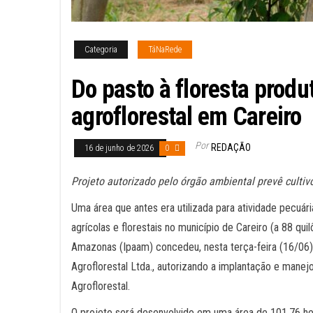
Categoria
TáNaRede
Do pasto à floresta produ
agroflorestal em Careiro
Por
REDAÇÃO
16 de junho de 2026
0
Projeto autorizado pelo órgão ambiental prevê cultiv
Uma área que antes era utilizada para atividade pecuár
agrícolas e florestais no município de Careiro (a 88 q
Amazonas (Ipaam) concedeu, nesta terça-feira (16/06)
Agroflorestal Ltda., autorizando a implantação e mane
Agroflorestal.
O projeto será desenvolvido em uma área de 101,76 he