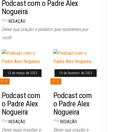
Podcast com o Padre Alex
Nogueira
Por
REDAÇÃO
Deixe sua oração e pedidos que rezaremos por
você!
13 de março de 2025
10 de fevereiro de 2025
0
0
Podcast com
Podcast com
o Padre Alex
o Padre Alex
Nogueira
Nogueira
Por
Por
REDAÇÃO
REDAÇÃO
Deixe suas orações e
Deixe sua oração e