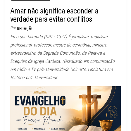
Amar não significa esconder a
verdade para evitar conflitos
Por
REDAÇÃO
Emerson Miranda (DRT - 1327) É jornalista, radialista
profissional, professor, mestre de cerimônia, ministro
extraordinário da Sagrada Comunhão, da Palavra e
Exéquias da Igreja Católica. (Graduado em comunicação
em rádio e TV pela Universidade Uninorte, Linciatura em
História pela Universidade...