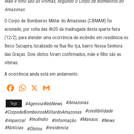
Mãe e filho são as vítimas, segundo o Corpo de Bombeiros do
Amazonas.
O Corpo de Bombeiros Militar do Amazonas (CBMAM) foi
acionado, por volta das 4h20 da madrugada desta quarta-feira
(12/2), para atender uma ocorrência de incêndio em residência no
Beco Sucupira, localizado na Rua Rio Iça, bairro Nossa Senhora
das Graças. Dois óbitos foram confirmados, mãe e filho são as
vítimas.
A ocorrência ainda está em andamento.
Fa
W
X
G
ce
ha
m
#Amazonas
#AgenciaWebNews
Tags
bo
ts
ail
#credibilidade
#CorpodeBombeirosMilitardoAmazonas
ok
A
#Incêndio
#Manaus
#imparcial
#Informação
#News
pp
#Notícias
#residencia
#Óbitos