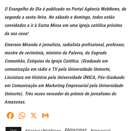
O Evangelho do Dia é publicado no Portal Agência WebNews, de
segunda a sexta-feira. No sábado e domingo, todos estão
convidados a ir à Santa Missa em uma igreja católica próximo
da sua casa!
Emerson Miranda é jornalista, radialista profissional, professor,
mestre de cerimônia, ministro da Palavra, da Sagrada
Comunhão, Exéquias da Igreja Católica. (Graduado em
comunicação em rádio e TV pela Universidade Uninorte,
Linciatura em História pela Universidade ÚNICA, Pós-Graduado
em Comunicação em Marketing Empresarial pela Universidade
Uninorte). Três vezes vencedor do prêmio de jornalismo do
Amazonas.
Fa
W
X
G
ce
ha
m
#Amazonas
#AgenciaWebNews
#imparcial
Tags