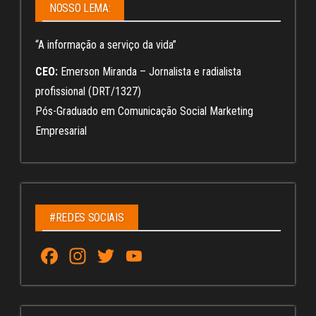
NOSSO LEMA:
“A informação a serviço da vida”
CEO:
Emerson Miranda – Jornalista e radialista
profissional (DRT/1327)
Pós-Graduado em Comunicação Social Marketing
Empresarial
#REDES SOCIAIS
Fa
In
T
Yo
ce
st
wi
u
bo
ag
tt
Tu