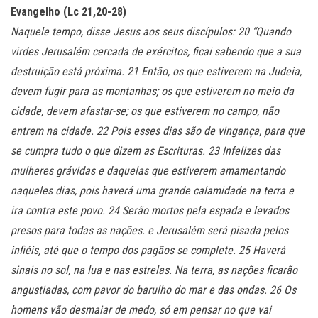
Evangelho (Lc 21,20-28)
Naquele tempo, disse Jesus aos seus discípulos: 20 “Quando
virdes Jerusalém cercada de exércitos, ficai sabendo que a sua
destruição está próxima. 21 Então, os que estiverem na Judeia,
devem fugir para as montanhas; os que estiverem no meio da
cidade, devem afastar-se; os que estiverem no campo, não
entrem na cidade. 22 Pois esses dias são de vingança, para que
se cumpra tudo o que dizem as Escrituras. 23 Infelizes das
mulheres grávidas e daquelas que estiverem amamentando
naqueles dias, pois haverá uma grande calamidade na terra e
ira contra este povo. 24 Serão mortos pela espada e levados
presos para todas as nações. e Jerusalém será pisada pelos
infiéis, até que o tempo dos pagãos se complete. 25 Haverá
sinais no sol, na lua e nas estrelas. Na terra, as nações ficarão
angustiadas, com pavor do barulho do mar e das ondas. 26 Os
homens vão desmaiar de medo, só em pensar no que vai