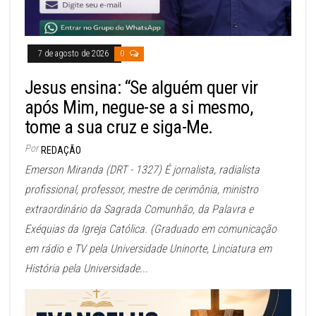
7 de agosto de 2026
0
Jesus ensina: “Se alguém quer vir
após Mim, negue-se a si mesmo,
tome a sua cruz e siga-Me.
Por
REDAÇÃO
Emerson Miranda (DRT - 1327) É jornalista, radialista
profissional, professor, mestre de cerimônia, ministro
extraordinário da Sagrada Comunhão, da Palavra e
Exéquias da Igreja Católica. (Graduado em comunicação
em rádio e TV pela Universidade Uninorte, Linciatura em
História pela Universidade...