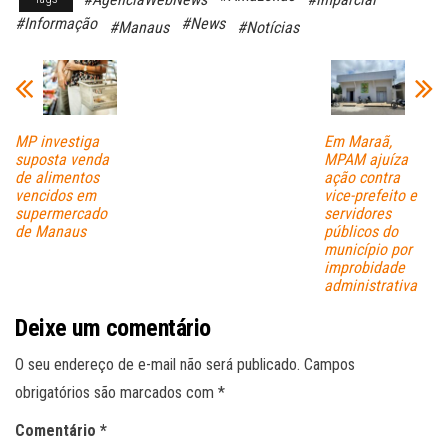
bo
ts
ail
#Informação
#News
#Manaus
#Notícias
ok
A
pp
MP investiga
Em Maraã,
suposta venda
MPAM ajuíza
de alimentos
ação contra
vencidos em
vice-prefeito e
supermercado
servidores
de Manaus
públicos do
município por
improbidade
administrativa
Deixe um comentário
O seu endereço de e-mail não será publicado.
Campos
obrigatórios são marcados com
*
Comentário
*