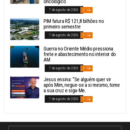
oncológico
7 de agosto de 2026
0
PIM fatura R$ 121,8 bilhões no
primeiro semestre
7 de agosto de 2026
0
Guerra no Oriente Médio pressiona
frete e abastecimento no interior do
AM
7 de agosto de 2026
0
Jesus ensina: “Se alguém quer vir
após Mim, negue-se a si mesmo, tome
a sua cruz e siga-Me.
7 de agosto de 2026
0