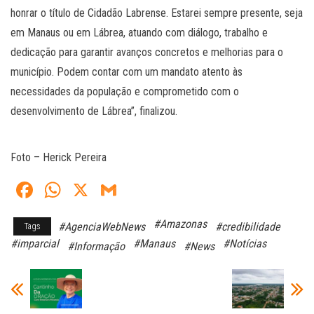
honrar o título de Cidadão Labrense. Estarei sempre presente, seja
em Manaus ou em Lábrea, atuando com diálogo, trabalho e
dedicação para garantir avanços concretos e melhorias para o
município. Podem contar com um mandato atento às
necessidades da população e comprometido com o
desenvolvimento de Lábrea”, finalizou.
Foto – Herick Pereira
Fa
W
X
G
ce
ha
m
#Amazonas
#AgenciaWebNews
#credibilidade
Tags
bo
ts
ail
#imparcial
#Manaus
#Notícias
#Informação
#News
ok
A
pp