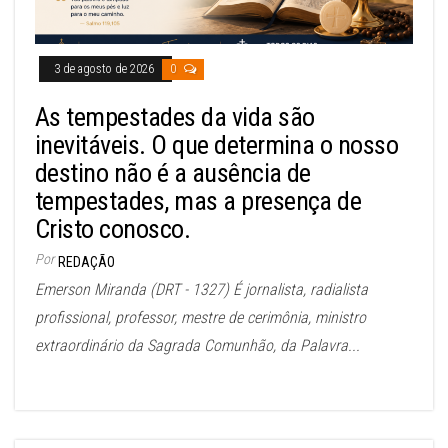
3 de agosto de 2026
0
As tempestades da vida são
inevitáveis. O que determina o nosso
destino não é a ausência de
tempestades, mas a presença de
Cristo conosco.
Por
REDAÇÃO
Emerson Miranda (DRT - 1327) É jornalista, radialista
profissional, professor, mestre de cerimônia, ministro
extraordinário da Sagrada Comunhão, da Palavra...