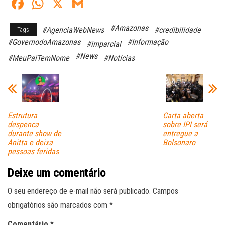
Fa
W
X
G
ce
ha
m
#Amazonas
#AgenciaWebNews
#credibilidade
Tags
bo
ts
ail
#GovernodoAmazonas
#Informação
#imparcial
ok
A
#News
#MeuPaiTemNome
#Notícias
pp
Estrutura
Carta aberta
despenca
sobre IPI será
durante show de
entregue a
Anitta e deixa
Bolsonaro
pessoas feridas
Deixe um comentário
O seu endereço de e-mail não será publicado.
Campos
obrigatórios são marcados com
*
Comentário
*