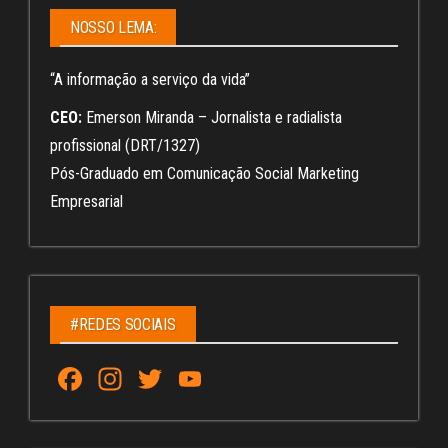
NOSSO LEMA:
“A informação a serviço da vida”
CEO:
Emerson Miranda – Jornalista e radialista
profissional (DRT/1327)
Pós-Graduado em Comunicação Social Marketing
Empresarial
#REDES SOCIAIS
Fa
In
T
Yo
ce
st
wi
u
bo
ag
tt
Tu