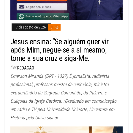
7 de agosto de 2026
0
Jesus ensina: “Se alguém quer vir
após Mim, negue-se a si mesmo,
tome a sua cruz e siga-Me.
Por
REDAÇÃO
Emerson Miranda (DRT - 1327) É jornalista, radialista
profissional, professor, mestre de cerimônia, ministro
extraordinário da Sagrada Comunhão, da Palavra e
Exéquias da Igreja Católica. (Graduado em comunicação
em rádio e TV pela Universidade Uninorte, Linciatura em
História pela Universidade...