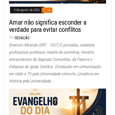
4 de agosto de 2026
0
Amar não significa esconder a
verdade para evitar conflitos
Por
REDAÇÃO
Emerson Miranda (DRT - 1327) É jornalista, radialista
profissional, professor, mestre de cerimônia, ministro
extraordinário da Sagrada Comunhão, da Palavra e
Exéquias da Igreja Católica. (Graduado em comunicação
em rádio e TV pela Universidade Uninorte, Linciatura em
História pela Universidade...