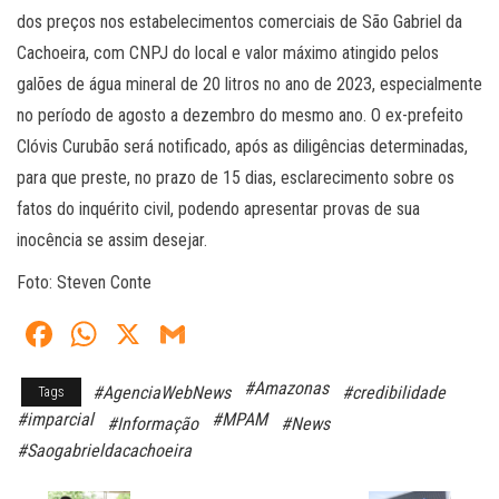
dos preços nos estabelecimentos comerciais de São Gabriel da
Cachoeira, com CNPJ do local e valor máximo atingido pelos
galões de água mineral de 20 litros no ano de 2023, especialmente
no período de agosto a dezembro do mesmo ano. O ex-prefeito
Clóvis Curubão será notificado, após as diligências determinadas,
para que preste, no prazo de 15 dias, esclarecimento sobre os
fatos do inquérito civil, podendo apresentar provas de sua
inocência se assim desejar.
Foto: Steven Conte
Fa
W
X
G
ce
ha
m
#Amazonas
#AgenciaWebNews
#credibilidade
Tags
bo
ts
ail
#imparcial
#MPAM
#Informação
#News
ok
A
#Saogabrieldacachoeira
pp