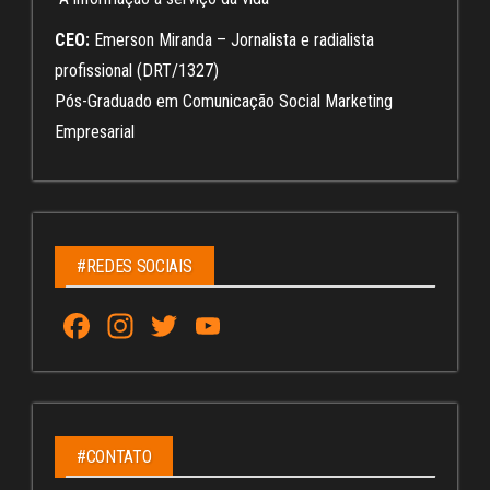
CEO:
Emerson Miranda – Jornalista e radialista
profissional (DRT/1327)
Pós-Graduado em Comunicação Social Marketing
Empresarial
#REDES SOCIAIS
Fa
In
T
Yo
ce
st
wi
u
bo
ag
tt
Tu
ok
ra
er
be
m
C
#CONTATO