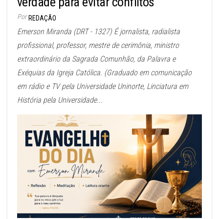
verdade para evitar conflitos
Por
REDAÇÃO
Emerson Miranda (DRT - 1327) É jornalista, radialista
profissional, professor, mestre de cerimônia, ministro
extraordinário da Sagrada Comunhão, da Palavra e
Exéquias da Igreja Católica. (Graduado em comunicação
em rádio e TV pela Universidade Uninorte, Linciatura em
História pela Universidade...