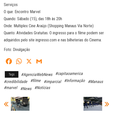
Serviços
O que: Encontro Marvel
Quando: Sábado (15), das 18h às 20h
Onde: Multiplex Cine Araújo (Shopping Manaus Via Norte)
Quanto: Atividades Gratuitas. O ingresso para o filme podem ser
adquiridos pelo site ingresso.com e nas bilheterias do Cinema.
Foto: Divulgação
Fa
W
X
G
ce
ha
m
#capitaoamerica
#AgenciaWebNews
Tags
bo
ts
ail
#filme
#Informação
#credibilidade
#imparcial
#Manaus
ok
A
#marvel
#Notícias
#News
pp