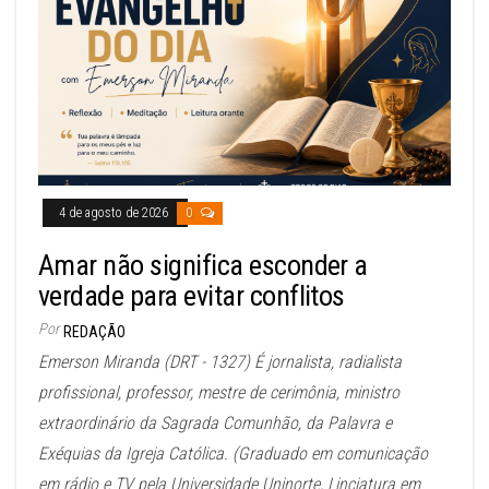
4 de agosto de 2026
0
Amar não significa esconder a
verdade para evitar conflitos
Por
REDAÇÃO
Emerson Miranda (DRT - 1327) É jornalista, radialista
profissional, professor, mestre de cerimônia, ministro
extraordinário da Sagrada Comunhão, da Palavra e
Exéquias da Igreja Católica. (Graduado em comunicação
em rádio e TV pela Universidade Uninorte, Linciatura em