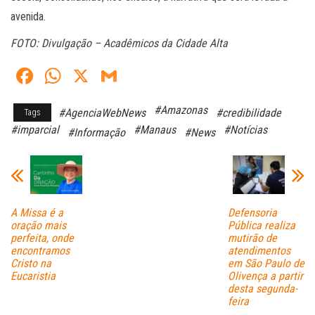
avenida.
FOTO: Divulgação – Acadêmicos da Cidade Alta
Fa
W
X
G
ce
ha
m
#Amazonas
#AgenciaWebNews
#credibilidade
Tags
bo
ts
ail
#imparcial
#Manaus
#Notícias
#Informação
#News
ok
A
pp
A Missa é a
Defensoria
oração mais
Pública realiza
perfeita, onde
mutirão de
encontramos
atendimentos
Cristo na
em São Paulo de
Eucaristia
Olivença a partir
desta segunda-
feira