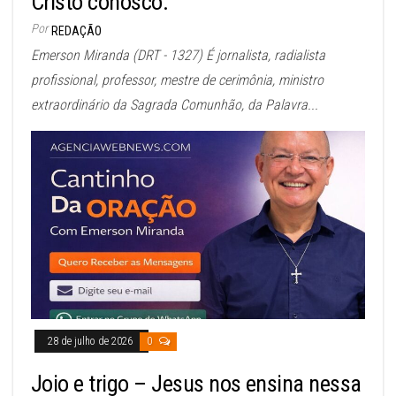
Cristo conosco.
Por
REDAÇÃO
Emerson Miranda (DRT - 1327) É jornalista, radialista
profissional, professor, mestre de cerimônia, ministro
extraordinário da Sagrada Comunhão, da Palavra...
28 de julho de 2026
0
Joio e trigo – Jesus nos ensina nessa