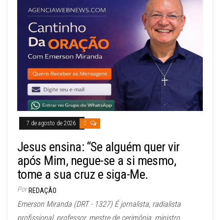
7 de agosto de 2026
0
Jesus ensina: “Se alguém quer vir
após Mim, negue-se a si mesmo,
tome a sua cruz e siga-Me.
Por
REDAÇÃO
Emerson Miranda (DRT - 1327) É jornalista, radialista
profissional, professor, mestre de cerimônia, ministro