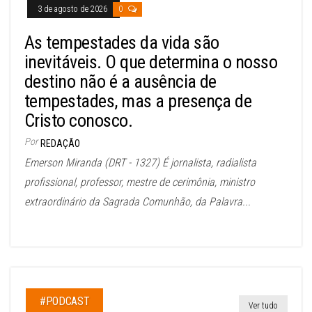
3 de agosto de 2026
0
As tempestades da vida são
inevitáveis. O que determina o nosso
destino não é a ausência de
tempestades, mas a presença de
Cristo conosco.
Por
REDAÇÃO
Emerson Miranda (DRT - 1327) É jornalista, radialista
profissional, professor, mestre de cerimônia, ministro
extraordinário da Sagrada Comunhão, da Palavra...
#PODCAST
Ver tudo