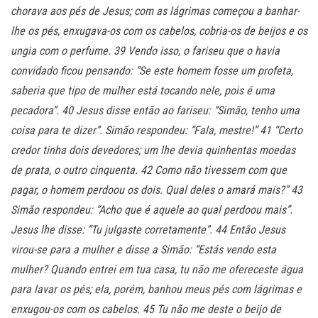
chorava aos pés de Jesus; com as lágrimas começou a banhar-
lhe os pés, enxugava-os com os cabelos, cobria-os de beijos e os
ungia com o perfume. 39 Vendo isso, o fariseu que o havia
convidado ficou pensando: “Se este homem fosse um profeta,
saberia que tipo de mulher está tocando nele, pois é uma
pecadora”. 40 Jesus disse então ao fariseu: “Simão, tenho uma
coisa para te dizer”. Simão respondeu: “Fala, mestre!” 41 “Certo
credor tinha dois devedores; um lhe devia quinhentas moedas
de prata, o outro cinquenta. 42 Como não tivessem com que
pagar, o homem perdoou os dois. Qual deles o amará mais?” 43
Simão respondeu: “Acho que é aquele ao qual perdoou mais”.
Jesus lhe disse: “Tu julgaste corretamente”. 44 Então Jesus
virou-se para a mulher e disse a Simão: “Estás vendo esta
mulher? Quando entrei em tua casa, tu não me ofereceste água
para lavar os pés; ela, porém, banhou meus pés com lágrimas e
enxugou-os com os cabelos. 45 Tu não me deste o beijo de