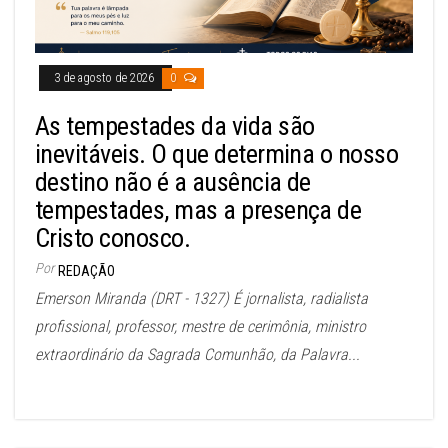
3 de agosto de 2026
0
As tempestades da vida são
inevitáveis. O que determina o nosso
destino não é a ausência de
tempestades, mas a presença de
Cristo conosco.
Por
REDAÇÃO
Emerson Miranda (DRT - 1327) É jornalista, radialista
profissional, professor, mestre de cerimônia, ministro
extraordinário da Sagrada Comunhão, da Palavra...