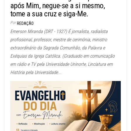
após Mim, negue-se a si mesmo,
tome a sua cruz e siga-Me.
Por
REDAÇÃO
Emerson Miranda (DRT - 1327) É jornalista, radialista
profissional, professor, mestre de cerimônia, ministro
extraordinário da Sagrada Comunhão, da Palavra e
Exéquias da Igreja Católica. (Graduado em comunicação
em rádio e TV pela Universidade Uninorte, Linciatura em
História pela Universidade...