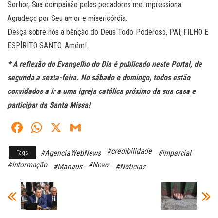
Senhor, Sua compaixão pelos pecadores me impressiona.
Agradeço por Seu amor e misericórdia.
Desça sobre nós a bênção do Deus Todo-Poderoso, PAI, FILHO E
ESPÍRITO SANTO. Amém!
* A reflexão do Evangelho do Dia é publicado neste Portal, de
segunda a sexta-feira. No sábado e domingo, todos estão
convidados a ir a uma igreja católica próximo da sua casa e
participar da Santa Missa!
Fa
W
X
G
ce
ha
m
#credibilidade
#AgenciaWebNews
#imparcial
Tags
bo
ts
ail
#Informação
#News
#Manaus
#Notícias
ok
A
pp