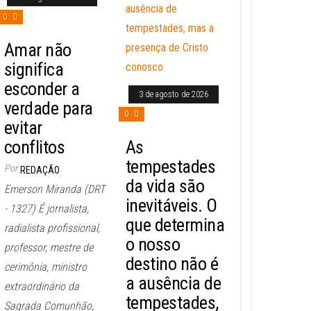
0
Amar não
significa
esconder a
3 de agosto de 2026
verdade para
0
evitar
conflitos
As
tempestades
Por
REDAÇÃO
da vida são
Emerson Miranda (DRT
inevitáveis. O
- 1327) É jornalista,
que determina
radialista profissional,
o nosso
professor, mestre de
destino não é
cerimônia, ministro
a ausência de
extraordinário da
tempestades,
Sagrada Comunhão,