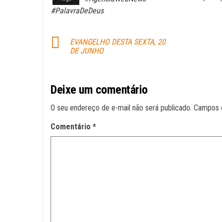
bo
ts
ail
#PalavraDeDeus
ok
A
pp
EVANGELHO DESTA SEXTA, 20
DE JUNHO
Deixe um comentário
O seu endereço de e-mail não será publicado.
Campos 
Comentário
*