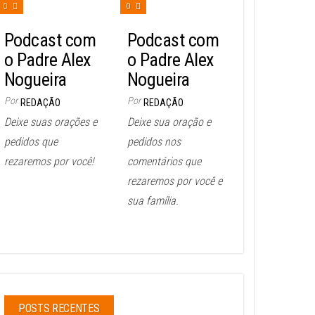
0
0
Podcast com
Podcast com
o Padre Alex
o Padre Alex
Nogueira
Nogueira
Por
Por
REDAÇÃO
REDAÇÃO
Deixe suas orações e
Deixe sua oração e
pedidos que
pedidos nos
rezaremos por você!
comentários que
rezaremos por você e
sua família.
POSTS RECENTES