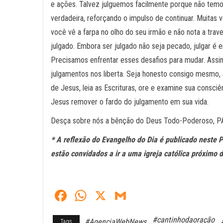
e ações. Talvez julguemos facilmente porque não temos p
verdadeira, reforçando o impulso de continuar. Muitas
você vê a farpa no olho do seu irmão e não nota a trav
julgado. Embora ser julgado não seja pecado, julgar é e
Precisamos enfrentar esses desafios para mudar. Assi
julgamentos nos liberta. Seja honesto consigo mesmo, a
de Jesus, leia as Escrituras, ore e examine sua consci
Jesus remover o fardo do julgamento em sua vida.
Desça sobre nós a bênção do Deus Todo-Poderoso, 
* A reflexão do Evangelho do Dia é publicado neste 
estão convidados a ir a uma igreja católica próximo 
Fa
W
X
G
ce
ha
m
#cantinhodaoração
#AgenciaWebNews
Tags