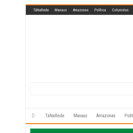
Skip
TáNaRede
Manaus
Amazonas
Política
Colunistas
to
the
content
TáNaRede
Manaus
Amazonas
Polí