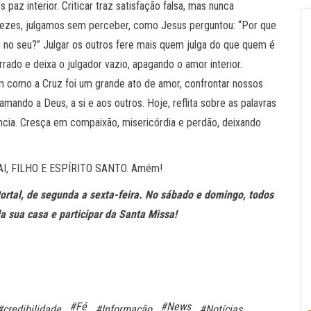
az interior. Criticar traz satisfação falsa, mas nunca
 vezes, julgamos sem perceber, como Jesus perguntou: “Por que
e no seu?” Julgar os outros fere mais quem julga do que quem é
rrado e deixa o julgador vazio, apagando o amor interior.
m como a Cruz foi um grande ato de amor, confrontar nossos
mando a Deus, a si e aos outros. Hoje, reflita sobre as palavras
ência. Cresça em compaixão, misericórdia e perdão, deixando
PAI, FILHO E ESPÍRITO SANTO. Amém!
Portal, de segunda a sexta-feira. No sábado e domingo, todos
da sua casa e participar da Santa Missa!
#Fé
#News
#credibilidade
#Informação
#Notícias