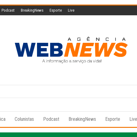
Podcast
BreakingNews
Esporte
Live
Agencia
A
informação
Web
a serviço
da vida!
News
tica
Colunistas
Podcast
BreakingNews
Esporte
Liv