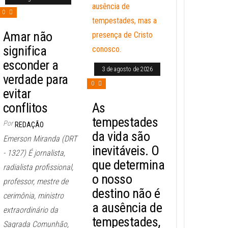
0
Amar não
significa
esconder a
3 de agosto de 2026
verdade para
0
evitar
conflitos
As
tempestades
Por
REDAÇÃO
da vida são
Emerson Miranda (DRT
inevitáveis. O
- 1327) É jornalista,
que determina
radialista profissional,
o nosso
professor, mestre de
destino não é
cerimônia, ministro
a ausência de
extraordinário da
tempestades,
Sagrada Comunhão,