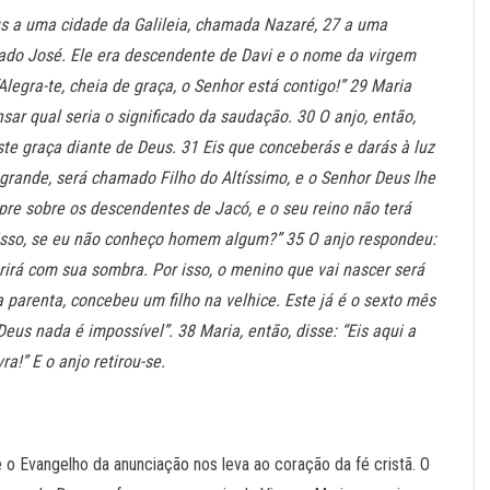
us a uma cidade da Galileia, chamada Nazaré, 27 a uma
o José. Ele era descendente de Davi e o nome da virgem
Alegra-te, cheia de graça, o Senhor está contigo!” 29 Maria
ar qual seria o significado da saudação. 30 O anjo, então,
te graça diante de Deus. 31 Eis que conceberás e darás à luz
grande, será chamado Filho do Altíssimo, e o Senhor Deus lhe
mpre sobre os descendentes de Jacó, e o seu reino não terá
 isso, se eu não conheço homem algum?” 35 O anjo respondeu:
obrirá com sua sombra. Por isso, o menino que vai nascer será
parenta, concebeu um filho na velhice. Este já é o sexto mês
eus nada é impossível”. 38 Maria, então, disse: “Eis aqui a
a!” E o anjo retirou-se.
 e o Evangelho da anunciação nos leva ao coração da fé cristã. O