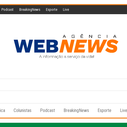
Podcast
BreakingNews
Esporte
Live
Agencia
A
informação
Web
a serviço
da vida!
News
tica
Colunistas
Podcast
BreakingNews
Esporte
Liv