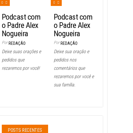
0
0
Podcast com
Podcast com
o Padre Alex
o Padre Alex
Nogueira
Nogueira
Por
Por
REDAÇÃO
REDAÇÃO
Deixe suas orações e
Deixe sua oração e
pedidos que
pedidos nos
rezaremos por você!
comentários que
rezaremos por você e
sua família.
POSTS RECENTES