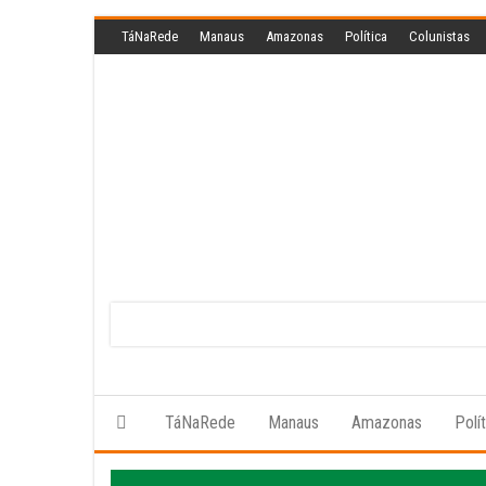
Skip
TáNaRede
Manaus
Amazonas
Política
Colunistas
to
the
content
TáNaRede
Manaus
Amazonas
Polí