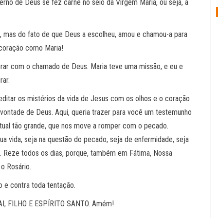
rno de Deus se fez carne no seio da Virgem Maria, ou seja, a
s, mas do fato de que Deus a escolheu, amou e chamou-a para
 coração como Maria!
egrar com o chamado de Deus. Maria teve uma missão, e eu e
ar.
ditar os mistérios da vida de Jesus com os olhos e o coração
à vontade de Deus. Aqui, queria trazer para você um testemunho
itual tão grande, que nos move a romper com o pecado.
sua vida, seja na questão do pecado, seja de enfermidade, seja
io. Reze todos os dias, porque, também em Fátima, Nossa
o Rosário.
 e contra toda tentação.
PAI, FILHO E ESPÍRITO SANTO. Amém!