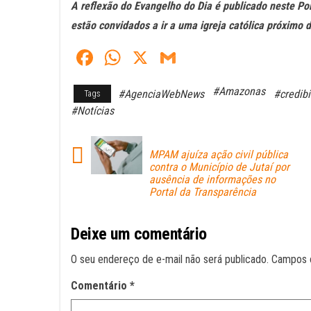
A reflexão do Evangelho do Dia é publicado neste Po
estão convidados a ir a uma igreja católica próximo 
Fa
W
X
G
ce
ha
m
#Amazonas
#AgenciaWebNews
#credibi
Tags
bo
ts
ail
#Notícias
ok
A
pp
MPAM ajuíza ação civil pública
contra o Município de Jutaí por
ausência de informações no
Portal da Transparência
Deixe um comentário
O seu endereço de e-mail não será publicado.
Campos 
Comentário
*