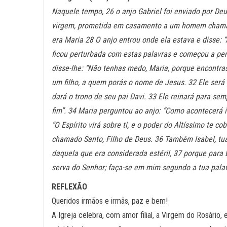
Naquele tempo, 26 o anjo Gabriel foi enviado por De
virgem, prometida em casamento a um homem chamad
era Maria 28 O anjo entrou onde ela estava e disse: “
ficou perturbada com estas palavras e começou a pens
disse-lhe: “Não tenhas medo, Maria, porque encontras
um filho, a quem porás o nome de Jesus. 32 Ele será 
dará o trono de seu pai Davi. 33 Ele reinará para se
fim”. 34 Maria perguntou ao anjo: “Como acontecerá
“O Espírito virá sobre ti, e o poder do Altíssimo te c
chamado Santo, Filho de Deus. 36 Também Isabel, tua 
daquela que era considerada estéril, 37 porque para D
serva do Senhor; faça-se em mim segundo a tua palavr
REFLEXÃO
Queridos irmãos e irmãs, paz e bem!
A Igreja celebra, com amor filial, a Virgem do Rosário,