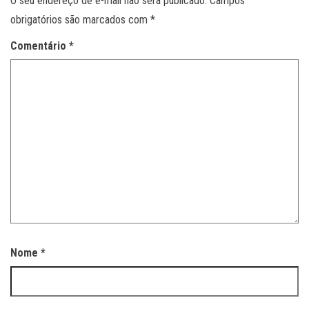
O seu endereço de e-mail não será publicado.
Campos
obrigatórios são marcados com
*
Comentário
*
Nome
*