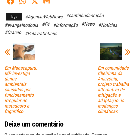
Fa
W
X
G
ce
ha
m
#cantinhodaoração
#AgenciaWebNews
Tags
bo
ts
ail
#Fé
#News
#evangelhododia
#Informação
#Notícias
ok
A
#Oracao
#PalavraDeDeus
pp
Em Manacapuru,
Em comunidade
MP investiga
ribeirinha da
danos
Amazônia,
ambientais
projeto trabalha
causados por
alternativa de
funcionamento
mitigação e
irregular de
adaptação às
matadouro e
mudanças
frigorífico
climáticas
Deixe um comentário