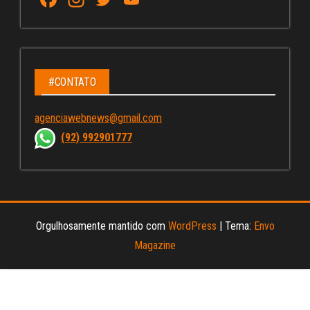
ce
st
wi
u
bo
ag
tt
Tu
ok
ra
er
be
m
C
#CONTATO
ha
agenciawebnews@gmail.com
nn
(92) 992901777
el
Orgulhosamente mantido com
WordPress
|
Tema:
Envo
Magazine