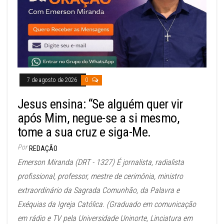
7 de agosto de 2026
0
Jesus ensina: “Se alguém quer vir
após Mim, negue-se a si mesmo,
tome a sua cruz e siga-Me.
Por
REDAÇÃO
Emerson Miranda (DRT - 1327) É jornalista, radialista
profissional, professor, mestre de cerimônia, ministro
extraordinário da Sagrada Comunhão, da Palavra e
Exéquias da Igreja Católica. (Graduado em comunicação
em rádio e TV pela Universidade Uninorte, Linciatura em