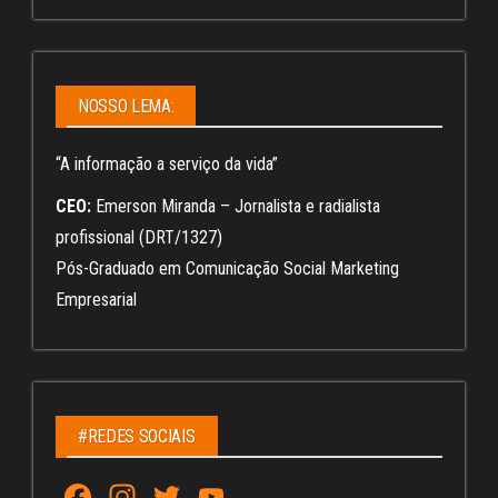
NOSSO LEMA:
“A informação a serviço da vida”
CEO:
Emerson Miranda – Jornalista e radialista
profissional (DRT/1327)
Pós-Graduado em Comunicação Social Marketing
Empresarial
#REDES SOCIAIS
Fa
In
T
Yo