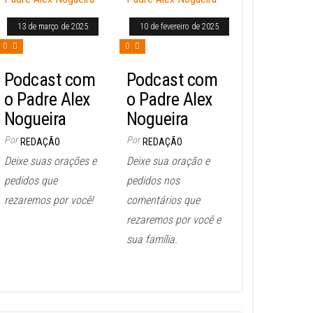
13 de março de 2025
10 de fevereiro de 2025
0
0
Podcast com
Podcast com
o Padre Alex
o Padre Alex
Nogueira
Nogueira
Por
Por
REDAÇÃO
REDAÇÃO
Deixe suas orações e
Deixe sua oração e
pedidos que
pedidos nos
rezaremos por você!
comentários que
rezaremos por você e
sua família.