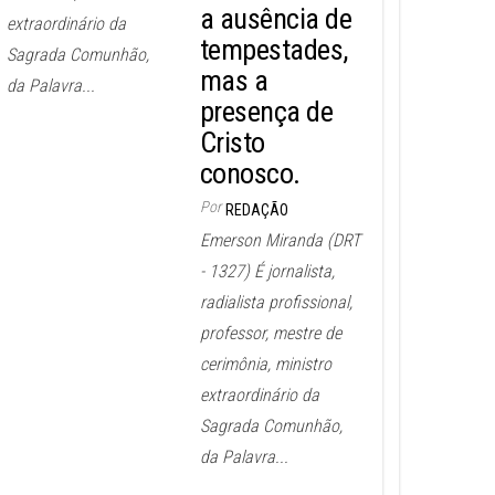
a ausência de
extraordinário da
tempestades,
Sagrada Comunhão,
mas a
da Palavra...
presença de
Cristo
conosco.
Por
REDAÇÃO
Emerson Miranda (DRT
- 1327) É jornalista,
radialista profissional,
professor, mestre de
cerimônia, ministro
extraordinário da
Sagrada Comunhão,
da Palavra...