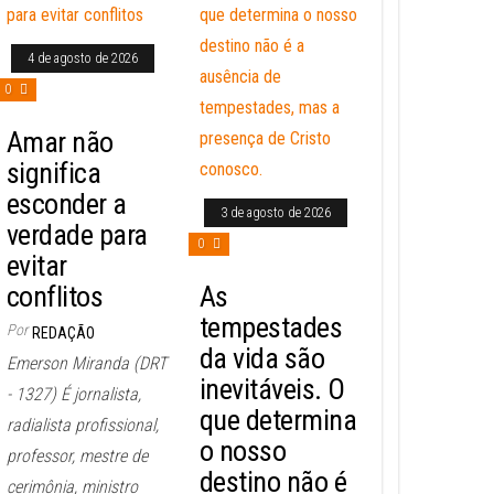
4 de agosto de 2026
0
Amar não
significa
esconder a
3 de agosto de 2026
verdade para
0
evitar
conflitos
As
tempestades
Por
REDAÇÃO
da vida são
Emerson Miranda (DRT
inevitáveis. O
- 1327) É jornalista,
que determina
radialista profissional,
o nosso
professor, mestre de
destino não é
cerimônia, ministro