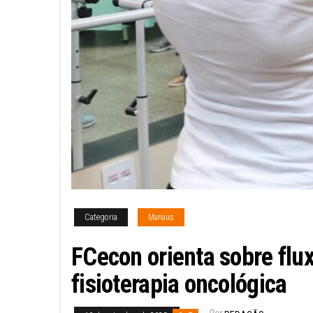
Categoria
Manaus
FCecon orienta sobre flu
fisioterapia oncológica
Por