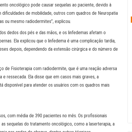
mento oncológico pode causar sequelas ao paciente, devido à
com dificuldades de mobilidade, outros com quadros de Neuropatia
mas ou mesmo radiodermites”, explicou.
dos dedos dos pés e das mãos, e os linfedemas afetam o
pernas. Ela explicou que o linfedema é uma complicação tardia,
 meses depois, dependendo da extensão cirúrgica e do número de
ço de Fisioterapia com radiodermite, que é uma reação adversa
a e ressecada. Ela disse que em casos mais graves, a
stá disponível para atender os usuários com os quadros mais
dosos, com média de 390 pacientes no mês. Os profissionais
 as sequelas do tratamento oncológico, como a laserterapia, a