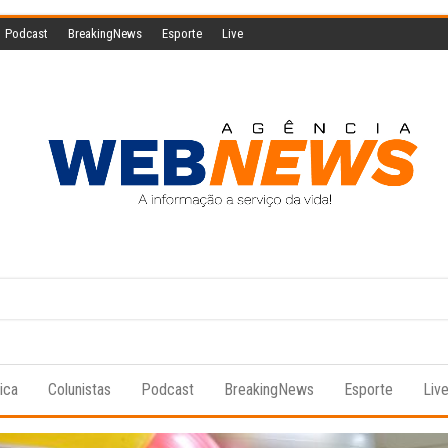
Podcast
BreakingNews
Esporte
Live
Agencia
A
informação
Web
a serviço
da vida!
News
tica
Colunistas
Podcast
BreakingNews
Esporte
Liv