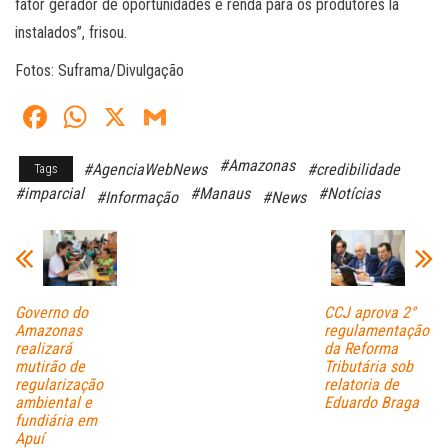
fator gerador de oportunidades e renda para os produtores lá
instalados”, frisou.
Fotos: Suframa/Divulgação
Fa
W
X
G
ce
ha
m
#Amazonas
#AgenciaWebNews
#credibilidade
Tags
bo
ts
ail
#imparcial
#Manaus
#Notícias
#Informação
#News
ok
A
pp
Governo do
CCJ aprova 2°
Amazonas
regulamentação
realizará
da Reforma
mutirão de
Tributária sob
regularização
relatoria de
ambiental e
Eduardo Braga
fundiária em
Apuí