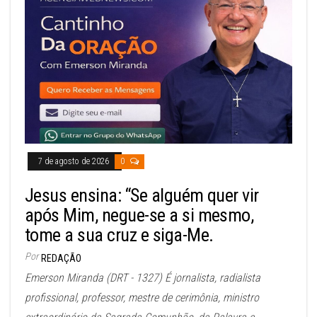
7 de agosto de 2026
0
Jesus ensina: “Se alguém quer vir
após Mim, negue-se a si mesmo,
tome a sua cruz e siga-Me.
Por
REDAÇÃO
Emerson Miranda (DRT - 1327) É jornalista, radialista
profissional, professor, mestre de cerimônia, ministro